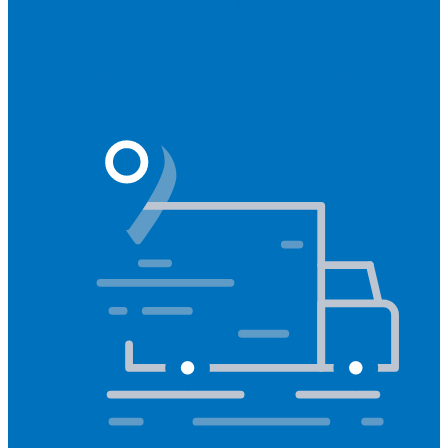
Hörgeräte
Aufladbare Hörgeräte
Typ des Hörgerätes
Unsichtbar
Im Ohr
Lautsprecher im Ohr
Hinter dem Ohr
Marken
Widex
Phonak
Signia
Starkey
Oticon
ReSound
Meistgesucht
Oticon Intent
Signa Silk IX
Widex Allure
ReSound Vivia
Phonak Audéo Infinio
Starkey Omega AI