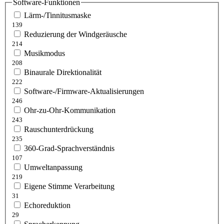
Software-Funktionen
Lärm-/Tinnitusmaske
139
Reduzierung der Windgeräusche
214
Musikmodus
208
Binaurale Direktionalität
222
Software-/Firmware-Aktualisierungen
246
Ohr-zu-Ohr-Kommunikation
243
Rauschunterdrückung
235
360-Grad-Sprachverständnis
107
Umweltanpassung
219
Eigene Stimme Verarbeitung
31
Echoreduktion
29