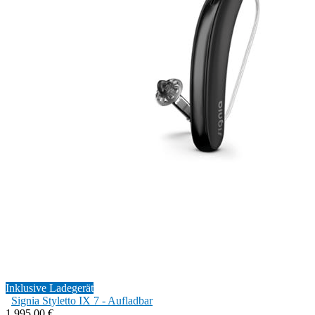
Inklusive Ladegerät
Signia Styletto IX 7 - Aufladbar
1.995,00 €