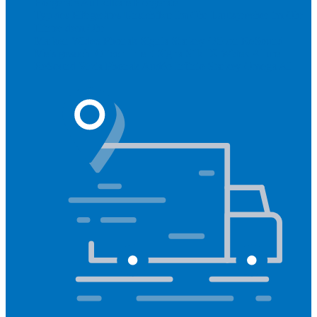
Hörgeräte
Aufladbare Hörgeräte
Typ des Hörgerätes
Unsichtbar
Im Ohr
Lautsprecher im Ohr
Hinter dem Ohr
Marken
Widex
Phonak
Signia
Starkey
Oticon
ReSound
Meistgesucht
Oticon Intent
Signa Silk IX
Widex Allure
ReSound Vivia
Phonak Audéo Infinio
Starkey Omega AI