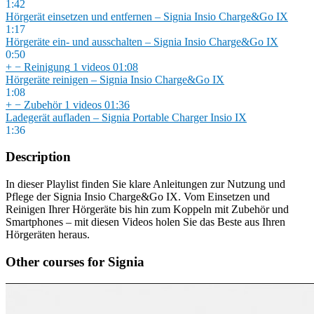
1:42
Hörgerät einsetzen und entfernen – Signia Insio Charge&Go IX
1:17
Hörgeräte ein- und ausschalten – Signia Insio Charge&Go IX
0:50
+
−
Reinigung
1 videos
01:08
Hörgeräte reinigen – Signia Insio Charge&Go IX
1:08
+
−
Zubehör
1 videos
01:36
Ladegerät aufladen – Signia Portable Charger Insio IX
1:36
Description
In dieser Playlist finden Sie klare Anleitungen zur Nutzung und
Pflege der Signia Insio Charge&Go IX. Vom Einsetzen und
Reinigen Ihrer Hörgeräte bis hin zum Koppeln mit Zubehör und
Smartphones – mit diesen Videos holen Sie das Beste aus Ihren
Hörgeräten heraus.
Other courses for Signia