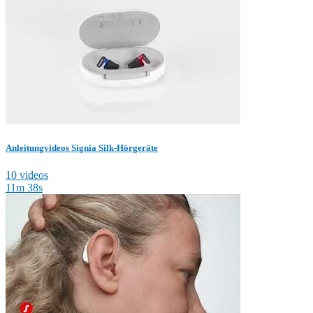
Anleitungvideos Signia Silk-Hörgeräte
10 videos
11m 38s