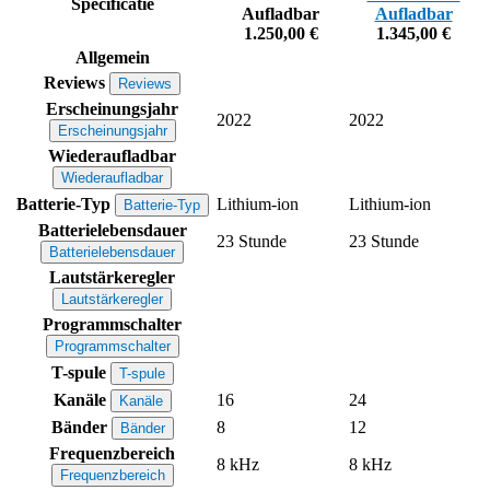
Specificatie
Aufladbar
Aufladbar
1.250,00 €
1.345,00 €
Allgemein
Reviews
Reviews
Erscheinungsjahr
2022
2022
Erscheinungsjahr
Wiederaufladbar
Wiederaufladbar
Batterie-Typ
Lithium-ion
Lithium-ion
Batterie-Typ
Batterielebensdauer
23 Stunde
23 Stunde
Batterielebensdauer
Lautstärkeregler
Lautstärkeregler
Programmschalter
Programmschalter
T-spule
T-spule
Kanäle
16
24
Kanäle
Bänder
8
12
Bänder
Frequenzbereich
8 kHz
8 kHz
Frequenzbereich