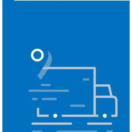
Hörgeräte
Alle Hörgeräte
Made for iPhone
Unsichtbare
Hörgeräte
Aufladbare Hörgeräte
Typ des Hörgerätes
Unsichtbar
Im Ohr
Lautsprecher im Ohr
Hinter dem Ohr
Marken
Widex
Phonak
Signia
Starkey
Oticon
ReSound
Meistgesucht
Oticon Intent
Signa Silk IX
Widex Allure
ReSound Vivia
Phonak Audéo Infinio
Starkey Omega AI