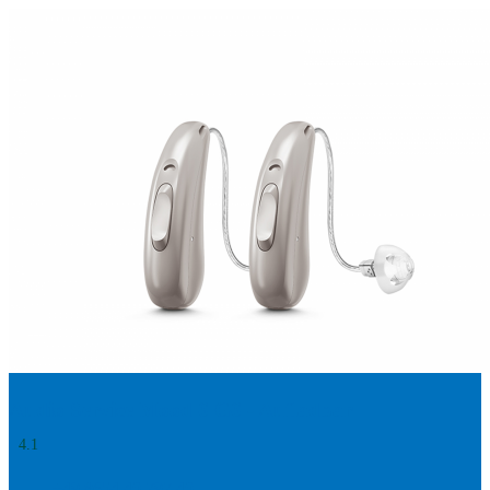
Suchen
Meistgesuchte Kategorien
Hörgerätebewertungen
Oticon Hörgeräte
Phonak Infinio
ReSound
Vivia
Oticon Intent
Signia Silk IX
Signia Hörgeräte
Aufladbare Hörgeräte
Oticon Intent 1 miniRITE - Aufladbar
Oticon Intent ist das neueste Hörgerät von Oticon.
Ansehen
Audio Service Mood 6 G6 - Aufladbar
4.1
+49 8654 40 797 40