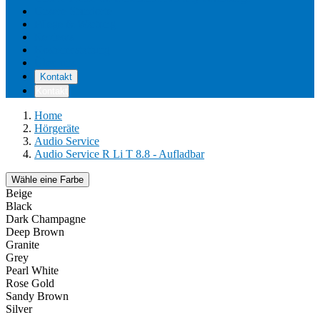
Unsere Standorte
Pflege & Wartung
Reviews
Kostenerstattung
Über uns
Kontakt
Kontakt
Home
Hörgeräte
Audio Service
Audio Service R Li T 8.8 - Aufladbar
Wähle eine Farbe
Beige
Black
Dark Champagne
Deep Brown
Granite
Grey
Pearl White
Rose Gold
Sandy Brown
Silver