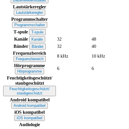
Batterielebensdauer
Lautstärkeregler
Lautstärkeregler
Programmschalter
Programmschalter
T-spule
T-spule
Kanäle
32
48
Kanäle
Bänder
32
40
Bänder
Frequenzbereich
8 kHz
10 kHz
Frequenzbereich
Hörprogramme
6
6
Hörprogramme
Feuchtigkeitsgeschützt/
staubgeschützt
Feuchtigkeitsgeschützt/
staubgeschützt
Android kompatibel
Android kompatibel
iOS kompatibel
iOS kompatibel
Audiologie