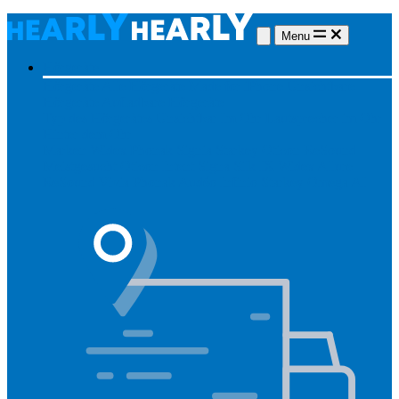
Menu
Hörgeräte
Hörgeräte
Alle Hörgeräte
Made for iPhone
Unsichtbare
Hörgeräte
Aufladbare Hörgeräte
Typ des Hörgerätes
Unsichtbar
Im Ohr
Lautsprecher im Ohr
Hinter dem Ohr
Marken
Widex
Phonak
Signia
Starkey
Oticon
ReSound
Meistgesucht
Oticon Intent
Signa Silk IX
Widex Allure
ReSound Vivia
Phonak Audéo Infinio
Starkey Omega AI