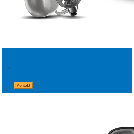
Audio Service R Li T 8.8 - Aufladbar
0
+49 8654 40 797 40
Kontakt