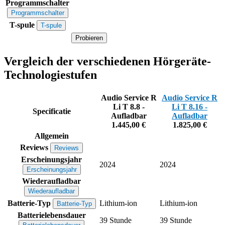
Programmschalter
Programmschalter
T-spule
T-spule
Probieren
Vergleich der verschiedenen Hörgeräte-
Technologiestufen
Audio Service R
Audio Service R
Li T 8.8 -
Li T 8.16 -
Specificatie
Aufladbar
Aufladbar
1.445,00 €
1.825,00 €
Allgemein
Reviews
Reviews
Erscheinungsjahr
2024
2024
Erscheinungsjahr
Wiederaufladbar
Wiederaufladbar
Batterie-Typ
Lithium-ion
Lithium-ion
Batterie-Typ
Batterielebensdauer
39 Stunde
39 Stunde