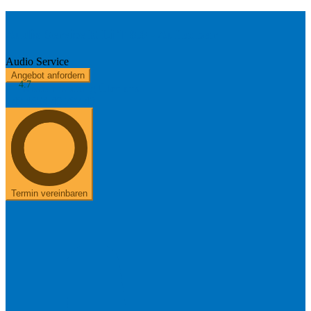
Audio Service R Li T 8.8 - Aufladbar
Audio Service
Angebot anfordern
4.7
Kostenerstattung
Über uns
+49 8654 40 797 40
Termin vereinbaren