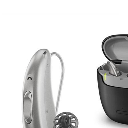
Suchen
Meistgesuchte Kategorien
Hörgerätebewertungen
Oticon Hörgeräte
Phonak Infinio
ReSound
Vivia
Oticon Intent
Signia Silk IX
Signia Hörgeräte
Aufladbare Hörgeräte
Oticon Intent 1 miniRITE - Aufladbar
Oticon Intent ist das neueste Hörgerät von Oticon.
Ansehen