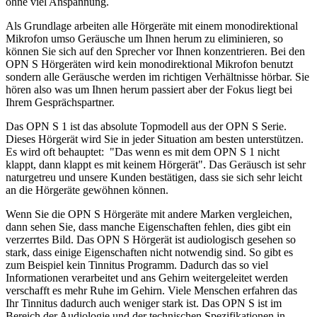
ohne viel Anspannung.
Als Grundlage arbeiten alle Hörgeräte mit einem monodirektional
Mikrofon umso Geräusche um Ihnen herum zu eliminieren, so
können Sie sich auf den Sprecher vor Ihnen konzentrieren. Bei den
OPN S Hörgeräten wird kein monodirektional Mikrofon benutzt
sondern alle Geräusche werden im richtigen Verhältnisse hörbar. Sie
hören also was um Ihnen herum passiert aber der Fokus liegt bei
Ihrem Gesprächspartner.
Das OPN S 1 ist das absolute Topmodell aus der OPN S Serie.
Dieses Hörgerät wird Sie in jeder Situation am besten unterstützen.
Es wird oft behauptet: "Das wenn es mit dem OPN S 1 nicht
klappt, dann klappt es mit keinem Hörgerät". Das Geräusch ist sehr
naturgetreu und unsere Kunden bestätigen, dass sie sich sehr leicht
an die Hörgeräte gewöhnen können.
Wenn Sie die OPN S Hörgeräte mit andere Marken vergleichen,
dann sehen Sie, dass manche Eigenschaften fehlen, dies gibt ein
verzerrtes Bild. Das OPN S Hörgerät ist audiologisch gesehen so
stark, dass einige Eigenschaften nicht notwendig sind. So gibt es
zum Beispiel kein Tinnitus Programm. Dadurch das so viel
Informationen verarbeitet und ans Gehirn weitergeleitet werden
verschafft es mehr Ruhe im Gehirn. Viele Menschen erfahren das
Ihr Tinnitus dadurch auch weniger stark ist. Das OPN S ist im
Bereich der Audiologie und der technischen Spezifikationen in