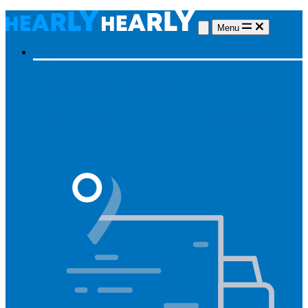
Menu
Hörgeräte
Hörgeräte
Alle Hörgeräte
Made for iPhone
Unsichtbare
Hörgeräte
Aufladbare Hörgeräte
Typ des Hörgerätes
Unsichtbar
Im Ohr
Lautsprecher im Ohr
Hinter dem Ohr
Marken
Widex
Phonak
Signia
Starkey
Oticon
ReSound
Meistgesucht
Oticon Intent
Signa Silk IX
Widex Allure
ReSound Vivia
Phonak Audéo Infinio
Starkey Omega AI