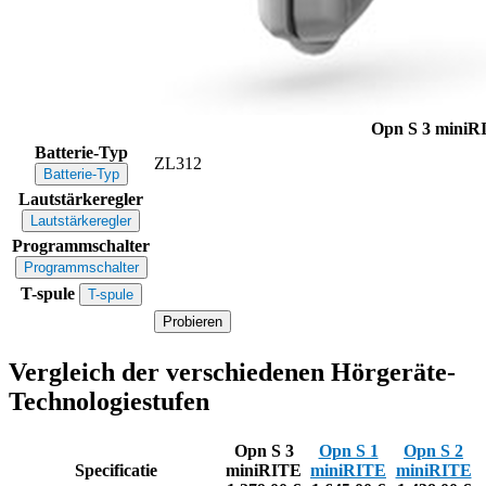
Opn S 3 mini
Batterie-Typ
ZL312
Batterie-Typ
Lautstärkeregler
Lautstärkeregler
Programmschalter
Programmschalter
T-spule
T-spule
Probieren
Vergleich der verschiedenen Hörgeräte-
Technologiestufen
Opn S 3
Opn S 1
Opn S 2
Specificatie
miniRITE
miniRITE
miniRITE