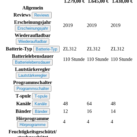
1.279,00 €
1.645,00 €
1.438,00 €
Allgemein
Reviews
Reviews
Erscheinungsjahr
2019
2019
2019
Erscheinungsjahr
Wiederaufladbar
Wiederaufladbar
Batterie-Typ
ZL312
ZL312
ZL312
Batterie-Typ
Batterielebensdauer
110 Stunde
110 Stunde
110 Stunde
Batterielebensdauer
Lautstärkeregler
Lautstärkeregler
Programmschalter
Programmschalter
T-spule
T-spule
Kanäle
48
64
48
Kanäle
Bänder
12
16
14
Bänder
Hörprogramme
4
4
4
Hörprogramme
Feuchtigkeitsgeschützt/