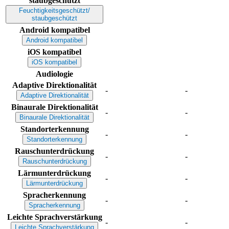
staubgeschützt
Feuchtigkeitsgeschützt/
staubgeschützt
Android kompatibel
Android kompatibel
iOS kompatibel
iOS kompatibel
Audiologie
Adaptive Direktionalität
-
-
Adaptive Direktionalität
Binaurale Direktionalität
-
-
Binaurale Direktionalität
Standorterkennung
-
-
Standorterkennung
Rauschunterdrückung
-
-
Rauschunterdrückung
Lärmunterdrückung
-
-
Lärmunterdrückung
Spracherkennung
-
-
Spracherkennung
Leichte Sprachverstärkung
-
-
Leichte Sprachverstärkung