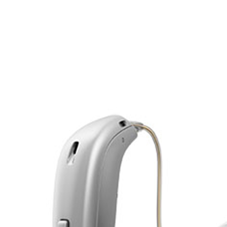
Suchen
Meistgesuchte Kategorien
Hörgerätebewertungen
Oticon Hörgeräte
Phonak Infinio
ReSound
Vivia
Oticon Intent
Signia Silk IX
Signia Hörgeräte
Aufladbare Hörgeräte
Oticon Intent 1 miniRITE - Aufladbar
Oticon Intent ist das neueste Hörgerät von Oticon.
Ansehen