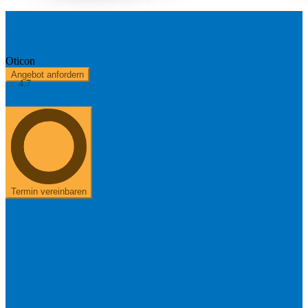
Opn S 3 miniRITE
Oticon
Angebot anfordern
4.7
Kostenerstattung
Über uns
+49 8654 40 797 40
Termin vereinbaren