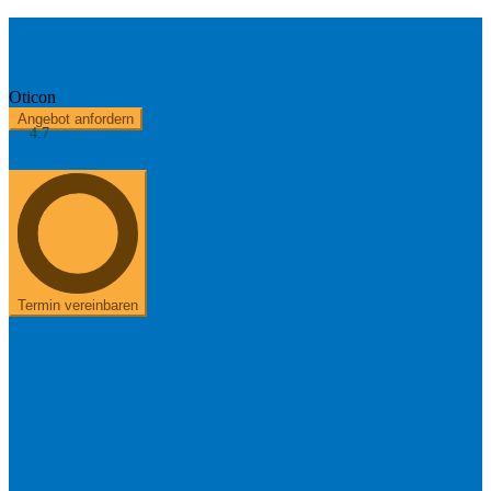
Ruby 1 miniRITE T
Oticon
Angebot anfordern
4.7
Kostenerstattung
Über uns
+49 8654 40 797 40
Termin vereinbaren