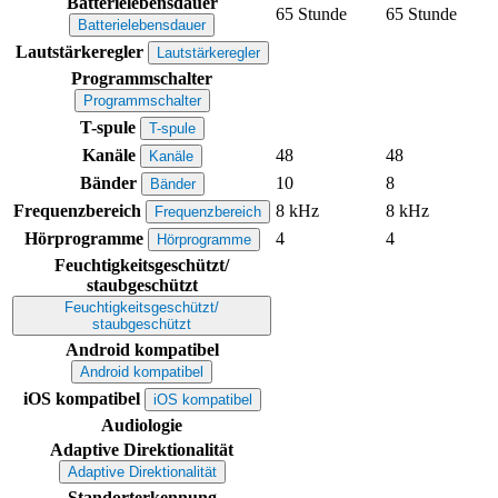
Batterielebensdauer
65 Stunde
65 Stunde
Batterielebensdauer
Lautstärkeregler
Lautstärkeregler
Programmschalter
Programmschalter
T-spule
T-spule
Kanäle
48
48
Kanäle
Bänder
10
8
Bänder
Frequenzbereich
8 kHz
8 kHz
Frequenzbereich
Hörprogramme
4
4
Hörprogramme
Feuchtigkeitsgeschützt/
staubgeschützt
Feuchtigkeitsgeschützt/
staubgeschützt
Android kompatibel
Android kompatibel
iOS kompatibel
iOS kompatibel
Audiologie
Adaptive Direktionalität
Adaptive Direktionalität
Standorterkennung