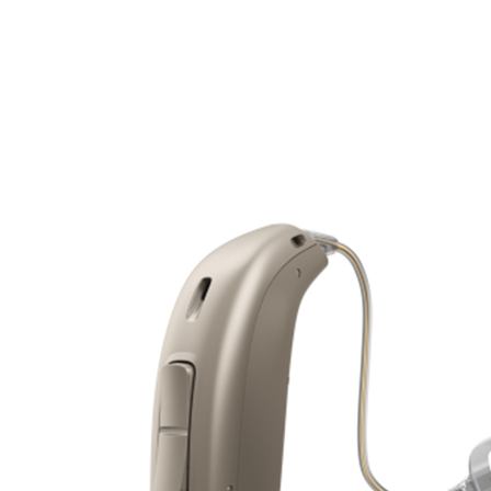
Suchen
Meistgesuchte Kategorien
Hörgerätebewertungen
Oticon Hörgeräte
Phonak Infinio
ReSound
Vivia
Oticon Intent
Signia Silk IX
Signia Hörgeräte
Aufladbare Hörgeräte
Oticon Intent 1 miniRITE - Aufladbar
Oticon Intent ist das neueste Hörgerät von Oticon.
Ansehen