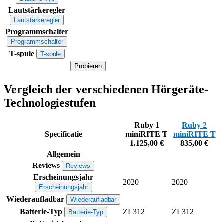
Lautstärkeregler
Lautstärkeregler
Programmschalter
Programmschalter
T-spule
T-spule
Probieren
Vergleich der verschiedenen Hörgeräte-
Technologiestufen
Ruby 1
Ruby 2
Specificatie
miniRITE T
miniRITE T
1.125,00 €
835,00 €
Allgemein
Reviews
Reviews
Erscheinungsjahr
2020
2020
Erscheinungsjahr
Wiederaufladbar
Wiederaufladbar
Batterie-Typ
ZL312
ZL312
Batterie-Typ