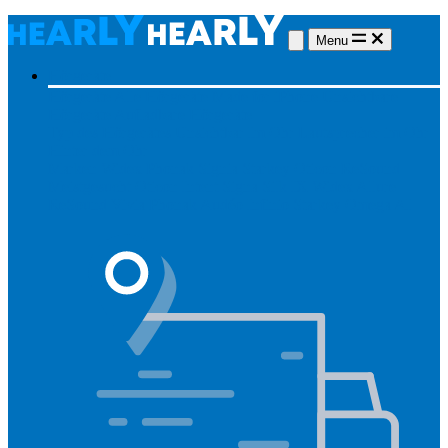
Menu
Hörgeräte
Hörgeräte
Alle Hörgeräte
Made for iPhone
Unsichtbare
Hörgeräte
Aufladbare Hörgeräte
Typ des Hörgerätes
Unsichtbar
Im Ohr
Lautsprecher im Ohr
Hinter dem Ohr
Marken
Widex
Phonak
Signia
Starkey
Oticon
ReSound
Meistgesucht
Oticon Intent
Signa Silk IX
Widex Allure
ReSound Vivia
Phonak Audéo Infinio
Starkey Omega AI