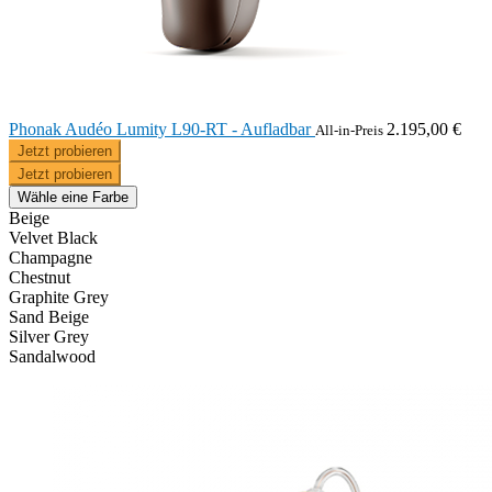
Phonak Audéo Lumity L90-RT - Aufladbar
2.195,00 €
All-in-Preis
Jetzt probieren
Jetzt probieren
Wähle eine Farbe
Beige
Velvet Black
Champagne
Chestnut
Graphite Grey
Sand Beige
Silver Grey
Sandalwood