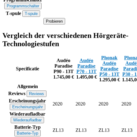
Programmschalter
T-spule
T-spule
Probieren
Vergleich der verschiedenen Hörgeräte-
Technologiestufen
Phonak
Phon
Audéo
Audéo
Audéo
Audé
Paradise
Paradise
Specificatie
Paradise
Paradi
P90 - 13T
P70 - 13T
P50 - 13T
P30 - 
1.745,00 €
1.495,00 €
1.295,00 €
1.145,0
Allgemein
Reviews
Reviews
Erscheinungsjahr
2020
2020
2020
2020
Erscheinungsjahr
Wiederaufladbar
Wiederaufladbar
Batterie-Typ
ZL13
ZL13
ZL13
ZL13
Batterie-Typ