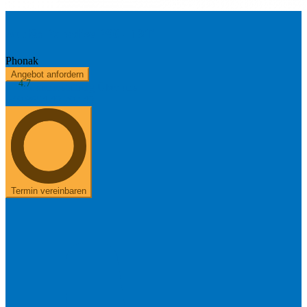
Audéo Paradise P90 - 13T
Phonak
Angebot anfordern
4.7
Kostenerstattung
Über uns
+49 8654 40 797 40
Termin vereinbaren