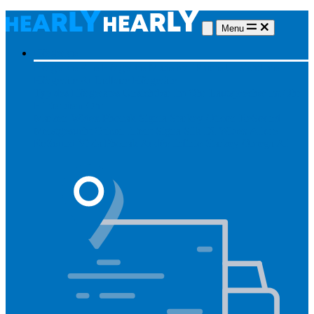
Menu
Hörgeräte
Hörgeräte
Alle Hörgeräte
Made for iPhone
Unsichtbare
Hörgeräte
Aufladbare Hörgeräte
Typ des Hörgerätes
Unsichtbar
Im Ohr
Lautsprecher im Ohr
Hinter dem Ohr
Marken
Widex
Phonak
Signia
Starkey
Oticon
ReSound
Meistgesucht
Oticon Intent
Signa Silk IX
Widex Allure
ReSound Vivia
Phonak Audéo Infinio
Starkey Omega AI