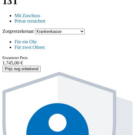
13T
Mit Zuschuss
Privat versichert
Zorgverzekeraar
Für ein Ohr
Für zwei Ohren
Erwarteter Preis
1.745,00 €
Prijs nog onbekend