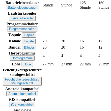
Batterielebensdauer
125
160
Stunde
Stunde
Stunde
Stunde
Batterielebensdauer
Lautstärkeregler
Lautstärkeregler
Programmschalter
Programmschalter
T-spule
T-spule
Kanäle
20
20
16
12
Kanäle
Bänder
20
20
16
12
Bänder
Hörprogramme
4
4
4
4
Hörprogramme
Höhe
27 mm
27 mm
27 mm
25 mm
Höhe
Feuchtigkeitsgeschützt/
staubgeschützt
Feuchtigkeitsgeschützt/
staubgeschützt
Android kompatibel
Android kompatibel
iOS kompatibel
iOS kompatibel
Audiologie