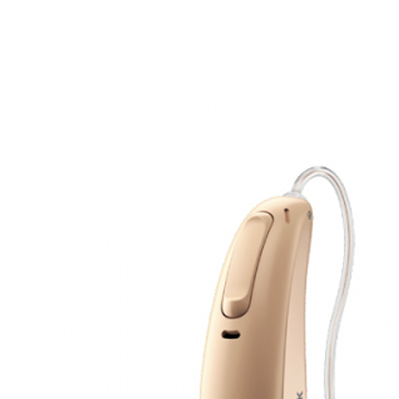
Suchen
Meistgesuchte Kategorien
Hörgerätebewertungen
Oticon Hörgeräte
Phonak Infinio
ReSound
Vivia
Oticon Intent
Signia Silk IX
Signia Hörgeräte
Aufladbare Hörgeräte
Oticon Intent 1 miniRITE - Aufladbar
Oticon Intent ist das neueste Hörgerät von Oticon.
Ansehen