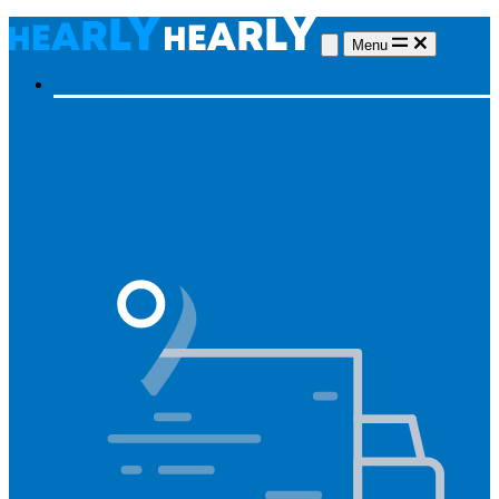
Menu
Hörgeräte
Hörgeräte
Alle Hörgeräte
Made for iPhone
Unsichtbare
Hörgeräte
Aufladbare Hörgeräte
Typ des Hörgerätes
Unsichtbar
Im Ohr
Lautsprecher im Ohr
Hinter dem Ohr
Marken
Widex
Phonak
Signia
Starkey
Oticon
ReSound
Meistgesucht
Oticon Intent
Signa Silk IX
Widex Allure
ReSound Vivia
Phonak Audéo Infinio
Starkey Omega AI