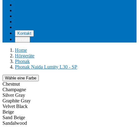
Unsere Standorte
Pflege & Wartung
Reviews
Kostenerstattung
Über uns
Kontakt
Kontakt
Home
Hörgeräte
Phonak
Phonak Naida Lumity L30 - SP
Wähle eine Farbe
Chestnut
Champagne
Silver Gray
Graphite Gray
Velvet Black
Beige
Sand Beige
Sandalwood