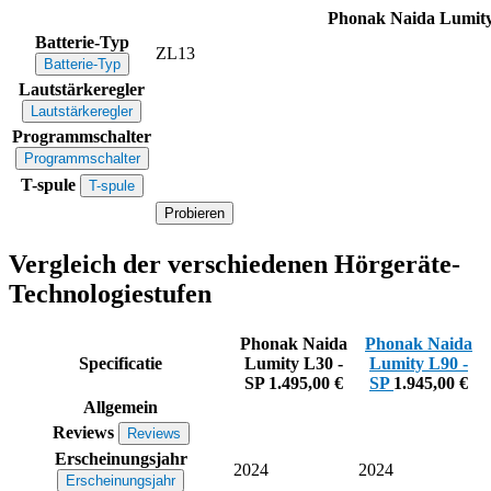
Phonak Naida Lumity
Batterie-Typ
ZL13
Batterie-Typ
Lautstärkeregler
Lautstärkeregler
Programmschalter
Programmschalter
T-spule
T-spule
Probieren
Vergleich der verschiedenen Hörgeräte-
Technologiestufen
Phonak Naida
Phonak Naida
Specificatie
Lumity L30 -
Lumity L90 -
SP
1.495,00 €
SP
1.945,00 €
Allgemein
Reviews
Reviews
Erscheinungsjahr
2024
2024
Erscheinungsjahr