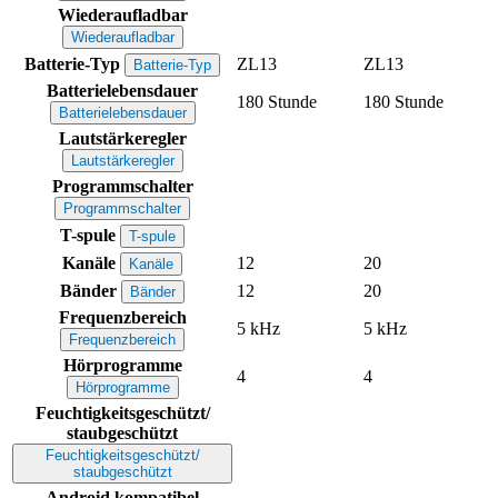
Wiederaufladbar
Wiederaufladbar
Batterie-Typ
ZL13
ZL13
Batterie-Typ
Batterielebensdauer
180 Stunde
180 Stunde
Batterielebensdauer
Lautstärkeregler
Lautstärkeregler
Programmschalter
Programmschalter
T-spule
T-spule
Kanäle
12
20
Kanäle
Bänder
12
20
Bänder
Frequenzbereich
5 kHz
5 kHz
Frequenzbereich
Hörprogramme
4
4
Hörprogramme
Feuchtigkeitsgeschützt/
staubgeschützt
Feuchtigkeitsgeschützt/
staubgeschützt
Android kompatibel