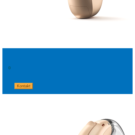
Phonak Naida Lumity L30 - SP
0
+49 8654 40 797 40
Kontakt