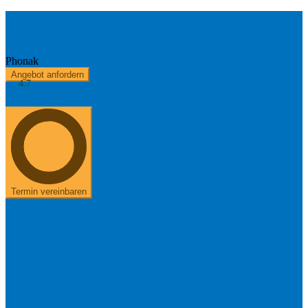
Phonak Naida Lumity L30 - SP
Phonak
Angebot anfordern
4.7
Kostenerstattung
Über uns
+49 8654 40 797 40
Termin vereinbaren