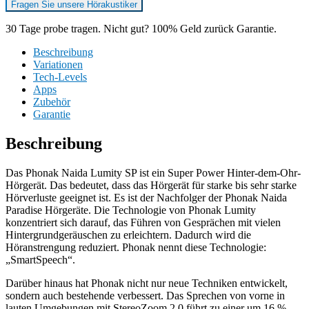
Fragen Sie unsere Hörakustiker
30 Tage probe tragen. Nicht gut? 100% Geld zurück Garantie.
Beschreibung
Variationen
Tech-Levels
Apps
Zubehör
Garantie
Beschreibung
Das Phonak Naida Lumity SP ist ein Super Power Hinter-dem-Ohr-
Hörgerät. Das bedeutet, dass das Hörgerät für starke bis sehr starke
Hörverluste geeignet ist. Es ist der Nachfolger der Phonak Naida
Paradise Hörgeräte. Die Technologie von Phonak Lumity
konzentriert sich darauf, das Führen von Gesprächen mit vielen
Hintergrundgeräuschen zu erleichtern. Dadurch wird die
Höranstrengung reduziert. Phonak nennt diese Technologie:
„SmartSpeech“.
Darüber hinaus hat Phonak nicht nur neue Techniken entwickelt,
sondern auch bestehende verbessert. Das Sprechen von vorne in
lauten Umgebungen mit StereoZoom 2.0 führt zu einer um 16 %