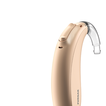
Suchen
Meistgesuchte Kategorien
Hörgerätebewertungen
Oticon Hörgeräte
Phonak Infinio
ReSound
Vivia
Oticon Intent
Signia Silk IX
Signia Hörgeräte
Aufladbare Hörgeräte
Oticon Intent 1 miniRITE - Aufladbar
Oticon Intent ist das neueste Hörgerät von Oticon.
Ansehen