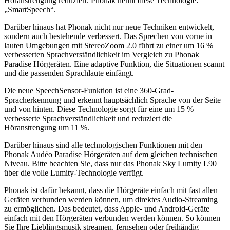
Höranstrengung reduziert. Phonak nennt diese Technologie:
„SmartSpeech“.
Darüber hinaus hat Phonak nicht nur neue Techniken entwickelt,
sondern auch bestehende verbessert. Das Sprechen von vorne in
lauten Umgebungen mit StereoZoom 2.0 führt zu einer um 16 %
verbesserten Sprachverständlichkeit im Vergleich zu Phonak
Paradise Hörgeräten. Eine adaptive Funktion, die Situationen scannt
und die passenden Sprachlaute einfängt.
Die neue SpeechSensor-Funktion ist eine 360-Grad-
Spracherkennung und erkennt hauptsächlich Sprache von der Seite
und von hinten. Diese Technologie sorgt für eine um 15 %
verbesserte Sprachverständlichkeit und reduziert die
Höranstrengung um 11 %.
Darüber hinaus sind alle technologischen Funktionen mit den
Phonak Audéo Paradise Hörgeräten auf dem gleichen technischen
Niveau. Bitte beachten Sie, dass nur das Phonak Sky Lumity L90
über die volle Lumity-Technologie verfügt.
Phonak ist dafür bekannt, dass die Hörgeräte einfach mit fast allen
Geräten verbunden werden können, um direktes Audio-Streaming
zu ermöglichen. Das bedeutet, dass Apple- und Android-Geräte
einfach mit den Hörgeräten verbunden werden können. So können
Sie Ihre Lieblingsmusik streamen, fernsehen oder freihändig