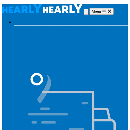
Menu
Hörgeräte
Hörgeräte
Alle Hörgeräte
Made for iPhone
Unsichtbare
Hörgeräte
Aufladbare Hörgeräte
Typ des Hörgerätes
Unsichtbar
Im Ohr
Lautsprecher im Ohr
Hinter dem Ohr
Marken
Widex
Phonak
Signia
Starkey
Oticon
ReSound
Meistgesucht
Oticon Intent
Signa Silk IX
Widex Allure
ReSound Vivia
Phonak Audéo Infinio
Starkey Omega AI