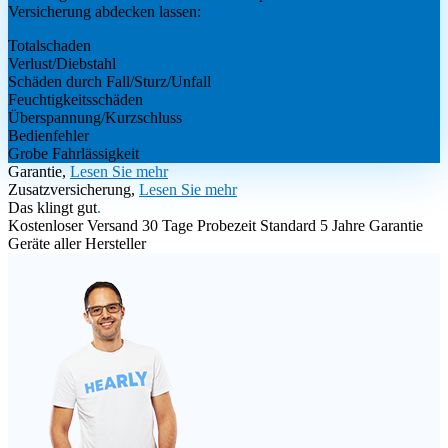
Versicherung abdecken lassen:
Totalschaden
Verlust/Diebstahl
Schäden durch Fall/Sturz/Unfall
Feuchtigkeitsschäden
Überspannung/Kurzschluss
Bedienfehler
Grobe Fahrlässigkeit
Garantie,
Lesen Sie mehr
Zusatzversicherung,
Lesen Sie mehr
Das klingt gut
.
Kostenloser Versand
30 Tage Probezeit
Standard 5 Jahre Garantie
Geräte aller Hersteller