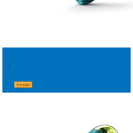
Phonak Sky Lumity L70 - M
0
+49 8654 40 797 40
Kontakt