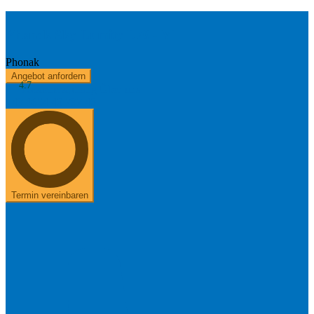
Phonak Sky Lumity L70 - M
Phonak
Angebot anfordern
4.7
Kostenerstattung
Über uns
+49 8654 40 797 40
Termin vereinbaren