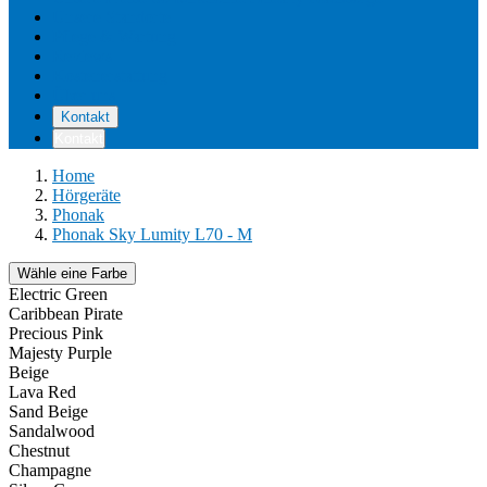
Unsere Standorte
Pflege & Wartung
Reviews
Kostenerstattung
Über uns
Kontakt
Kontakt
Home
Hörgeräte
Phonak
Phonak Sky Lumity L70 - M
Wähle eine Farbe
Electric Green
Caribbean Pirate
Precious Pink
Majesty Purple
Beige
Lava Red
Sand Beige
Sandalwood
Chestnut
Champagne