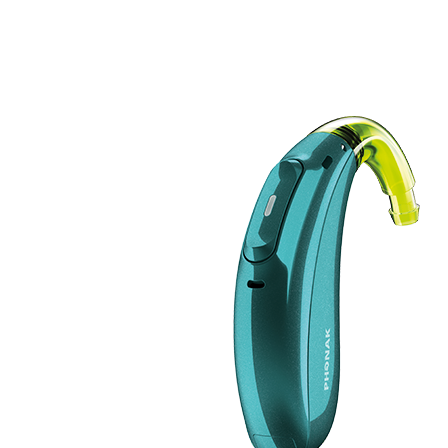
Suchen
Meistgesuchte Kategorien
Hörgerätebewertungen
Oticon Hörgeräte
Phonak Infinio
ReSound
Vivia
Oticon Intent
Signia Silk IX
Signia Hörgeräte
Aufladbare Hörgeräte
Oticon Intent 1 miniRITE - Aufladbar
Oticon Intent ist das neueste Hörgerät von Oticon.
Ansehen