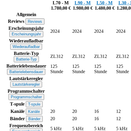
L70 - M
L90 - M
L50 - M
L30 -
1.780,00 €
1.980,00 €
1.480,00 €
1.280,0
Allgemein
Reviews
Reviews
Erscheinungsjahr
2024
2024
2024
2024
Erscheinungsjahr
Wiederaufladbar
Wiederaufladbar
Batterie-Typ
ZL312
ZL312
ZL312
ZL312
Batterie-Typ
Batterielebensdauer
125
125
125
125
Stunde
Stunde
Stunde
Stunde
Batterielebensdauer
Lautstärkeregler
Lautstärkeregler
Programmschalter
Programmschalter
T-spule
T-spule
Kanäle
20
20
16
12
Kanäle
Bänder
20
20
16
12
Bänder
Frequenzbereich
5 kHz
5 kHz
5 kHz
5 kHz