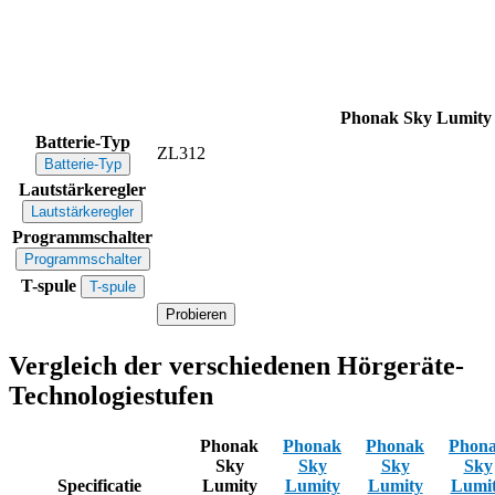
Phonak Sky Lumity
Batterie-Typ
ZL312
Batterie-Typ
Lautstärkeregler
Lautstärkeregler
Programmschalter
Programmschalter
T-spule
T-spule
Probieren
Vergleich der verschiedenen Hörgeräte-
Technologiestufen
Phonak
Phonak
Phonak
Phon
Sky
Sky
Sky
Sky
Specificatie
Lumity
Lumity
Lumity
Lumi