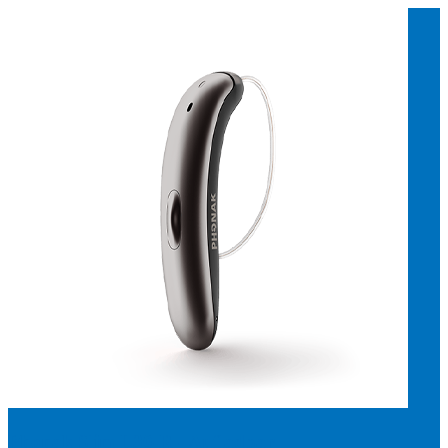
Suchen
Meistgesuchte Kategorien
Hörgerätebewertungen
Oticon Hörgeräte
Phonak Infinio
ReSound
Vivia
Oticon Intent
Signia Silk IX
Signia Hörgeräte
Aufladbare Hörgeräte
Oticon Intent 1 miniRITE - Aufladbar
Oticon Intent ist das neueste Hörgerät von Oticon.
Ansehen
Phonak Slim L30-R - Aufladbar