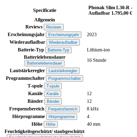
Phonak Slim L30-R -
Specificatie
Aufladbar
1.795,00 €
Allgemein
Reviews
Reviews
Erscheinungsjahr
2023
Erscheinungsjahr
Wiederaufladbar
Wiederaufladbar
Batterie-Typ
Lithium-ion
Batterie-Typ
Batterielebensdauer
16 Stunde
Batterielebensdauer
Lautstärkeregler
Lautstärkeregler
Programmschalter
Programmschalter
T-spule
T-spule
Kanäle
12
Kanäle
Bänder
12
Bänder
Frequenzbereich
8 kHz
Frequenzbereich
Hörprogramme
4
Hörprogramme
Höhe
40 mm
Höhe
Feuchtigkeitsgeschützt/ staubgeschützt