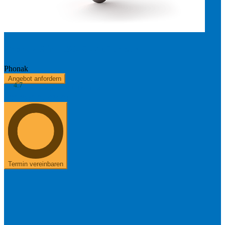
Phonak Slim L30-R - Aufladbar
Phonak
Angebot anfordern
4.7
Kostenerstattung
Über uns
+49 8654 40 797 40
Termin vereinbaren