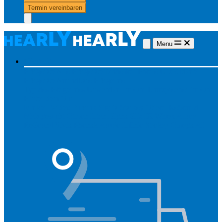
Termin vereinbaren
Menu
Hörgeräte
Hörgeräte
Alle Hörgeräte
Made for iPhone
Unsichtbare
Hörgeräte
Aufladbare Hörgeräte
Typ des Hörgerätes
Unsichtbar
Im Ohr
Lautsprecher im Ohr
Hinter dem Ohr
Marken
Widex
Phonak
Signia
Starkey
Oticon
ReSound
Meistgesucht
Oticon Intent
Signa Silk IX
Widex Allure
ReSound Vivia
Phonak Audéo Infinio
Starkey Omega AI