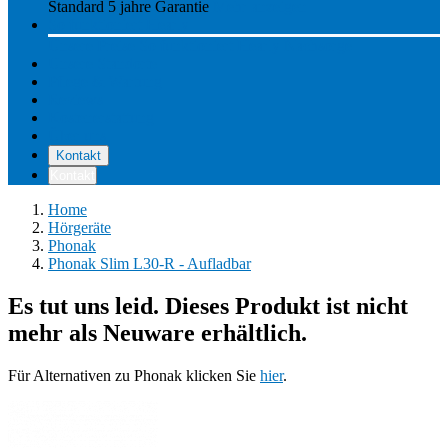
Standard 5 jahre Garantie
Mehr anzeigen
So funktioniert Hearly
Unsere Preise
So funktioniert Hearly
Nachsorge
Unsere Standorte
Pflege & Wartung
Reviews
Kostenerstattung
Über uns
Kontakt
Kontakt
Home
Hörgeräte
Phonak
Phonak Slim L30-R - Aufladbar
Es tut uns leid. Dieses Produkt ist nicht
mehr als Neuware erhältlich.
Für Alternativen zu Phonak klicken Sie
hier
.