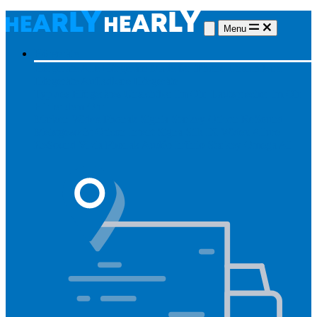
Menu
Hörgeräte
Hörgeräte
Alle Hörgeräte
Made for iPhone
Unsichtbare
Hörgeräte
Aufladbare Hörgeräte
Typ des Hörgerätes
Unsichtbar
Im Ohr
Lautsprecher im Ohr
Hinter dem Ohr
Marken
Widex
Phonak
Signia
Starkey
Oticon
ReSound
Meistgesucht
Oticon Intent
Signa Silk IX
Widex Allure
ReSound Vivia
Phonak Audéo Infinio
Starkey Omega AI