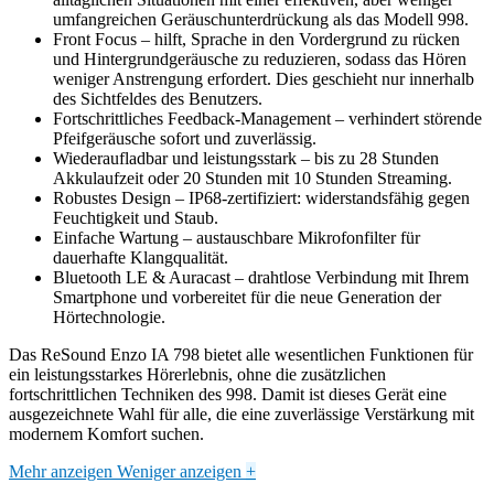
umfangreichen Geräuschunterdrückung als das Modell 998.
Front Focus – hilft, Sprache in den Vordergrund zu rücken
und Hintergrundgeräusche zu reduzieren, sodass das Hören
weniger Anstrengung erfordert. Dies geschieht nur innerhalb
des Sichtfeldes des Benutzers.
Fortschrittliches Feedback-Management – verhindert störende
Pfeifgeräusche sofort und zuverlässig.
Wiederaufladbar und leistungsstark – bis zu 28 Stunden
Akkulaufzeit oder 20 Stunden mit 10 Stunden Streaming.
Robustes Design – IP68-zertifiziert: widerstandsfähig gegen
Feuchtigkeit und Staub.
Einfache Wartung – austauschbare Mikrofonfilter für
dauerhafte Klangqualität.
Bluetooth LE & Auracast – drahtlose Verbindung mit Ihrem
Smartphone und vorbereitet für die neue Generation der
Hörtechnologie.
Das ReSound Enzo IA 798 bietet alle wesentlichen Funktionen für
ein leistungsstarkes Hörerlebnis, ohne die zusätzlichen
fortschrittlichen Techniken des 998. Damit ist dieses Gerät eine
ausgezeichnete Wahl für alle, die eine zuverlässige Verstärkung mit
modernem Komfort suchen.
Mehr anzeigen
Weniger anzeigen
+