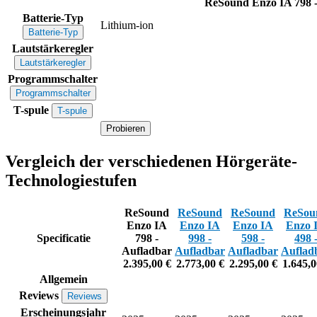
ReSound Enzo IA 798 
Batterie-Typ
Lithium-ion
Batterie-Typ
Lautstärkeregler
Lautstärkeregler
Programmschalter
Programmschalter
T-spule
T-spule
Probieren
Vergleich der verschiedenen Hörgeräte-
Technologiestufen
ReSound
ReSound
ReSound
ReSou
Enzo IA
Enzo IA
Enzo IA
Enzo 
Specificatie
798 -
998 -
598 -
498 
Aufladbar
Aufladbar
Aufladbar
Auflad
2.395,00 €
2.773,00 €
2.295,00 €
1.645,0
Allgemein
Reviews
Reviews
Erscheinungsjahr