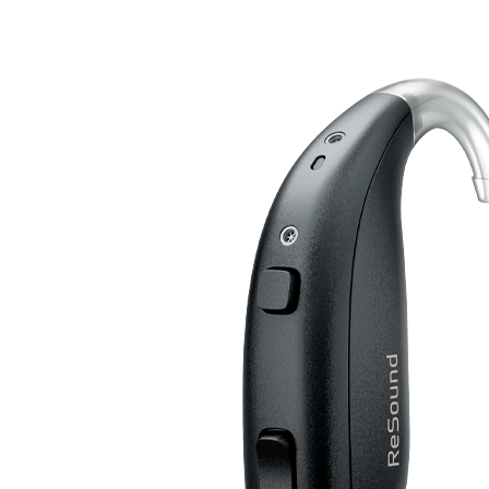
Suchen
Meistgesuchte Kategorien
Hörgerätebewertungen
Oticon Hörgeräte
Phonak Infinio
ReSound
Vivia
Oticon Intent
Signia Silk IX
Signia Hörgeräte
Aufladbare Hörgeräte
Oticon Intent 1 miniRITE - Aufladbar
Oticon Intent ist das neueste Hörgerät von Oticon.
Ansehen