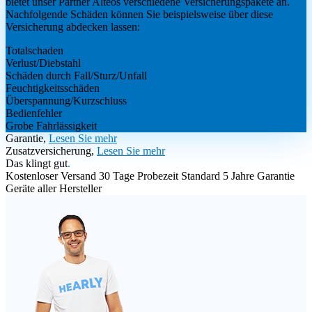
bietet unser Partner Alteos verschiedene Versicherungspakete an.
Nachfolgende Schäden können Sie beispielsweise über diese
Versicherung abdecken lassen:
Totalschaden
Verlust/Diebstahl
Schäden durch Fall/Sturz/Unfall
Feuchtigkeitsschäden
Überspannung/Kurzschluss
Bedienfehler
Grobe Fahrlässigkeit
Garantie,
Lesen Sie mehr
Zusatzversicherung,
Lesen Sie mehr
Das klingt gut
.
Kostenloser Versand
30 Tage Probezeit
Standard 5 Jahre Garantie
Geräte aller Hersteller