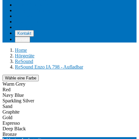
Unsere Standorte
Pflege & Wartung
Reviews
Kostenerstattung
Über uns
Kontakt
Kontakt
Home
Hörgeräte
ReSound
ReSound Enzo IA 798 - Aufladbar
Wähle eine Farbe
Warm Grey
Red
Navy Blue
Sparkling Silver
Sand
Graphite
Gold
Espresso
Deep Black
Bronze