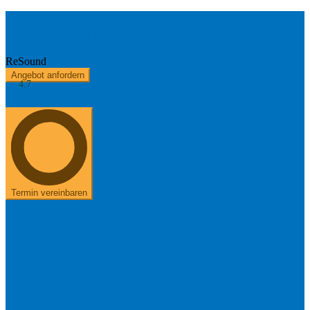
ReSound Enzo IA 798 - Aufladbar
ReSound
Angebot anfordern
4.7
Kostenerstattung
Über uns
+49 8654 40 797 40
Termin vereinbaren