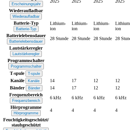
2025
2025
2025
2025
Erscheinungsjahr
Wiederaufladbar
Wiederaufladbar
Batterie-Typ
Lithium-
Lithium-
Lithium-
Lithium
ion
ion
ion
ion
Batterie-Typ
Batterielebensdauer
28 Stunde
28 Stunde
28 Stunde
28 Stun
Batterielebensdauer
Lautstärkeregler
Lautstärkeregler
Programmschalter
Programmschalter
T-spule
T-spule
Kanäle
14
17
12
12
Kanäle
Bänder
14
17
12
12
Bänder
Frequenzbereich
6 kHz
6 kHz
6 kHz
6 kHz
Frequenzbereich
Hörprogramme
4
4
4
4
Hörprogramme
Feuchtigkeitsgeschützt/
staubgeschützt