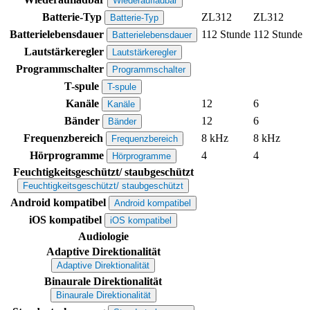
Wiederaufladbar
Batterie-Typ
ZL312
ZL312
Batterie-Typ
Batterielebensdauer
112 Stunde
112 Stunde
Batterielebensdauer
Lautstärkeregler
Lautstärkeregler
Programmschalter
Programmschalter
T-spule
T-spule
Kanäle
12
6
Kanäle
Bänder
12
6
Bänder
Frequenzbereich
8 kHz
8 kHz
Frequenzbereich
Hörprogramme
4
4
Hörprogramme
Feuchtigkeitsgeschützt/ staubgeschützt
Feuchtigkeitsgeschützt/ staubgeschützt
Android kompatibel
Android kompatibel
iOS kompatibel
iOS kompatibel
Audiologie
Adaptive Direktionalität
Adaptive Direktionalität
Binaurale Direktionalität
Binaurale Direktionalität