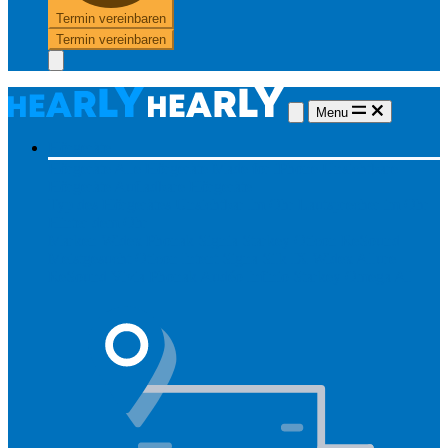
Termin vereinbaren
Termin vereinbaren
Menu
Hörgeräte
Hörgeräte
Alle Hörgeräte
Made for iPhone
Unsichtbare
Hörgeräte
Aufladbare Hörgeräte
Typ des Hörgerätes
Unsichtbar
Im Ohr
Lautsprecher im Ohr
Hinter dem Ohr
Marken
Widex
Phonak
Signia
Starkey
Oticon
ReSound
Meistgesucht
Oticon Intent
Signa Silk IX
Widex Allure
ReSound Vivia
Phonak Audéo Infinio
Starkey Omega AI