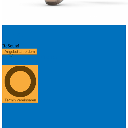
Key 4 61
ReSound
Angebot anfordern
4.7
Kostenerstattung
Über uns
+49 8654 40 797 40
Termin vereinbaren