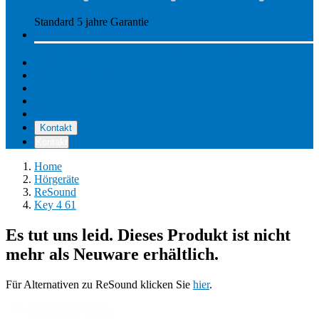
Standard 5 jahre Garantie
Mehr anzeigen
So funktioniert Hearly
Unsere Preise
So funktioniert Hearly
Nachsorge
Unsere Standorte
Pflege & Wartung
Reviews
Kostenerstattung
Über uns
Kontakt
Kontakt
Home
Hörgeräte
ReSound
Key 4 61
Es tut uns leid. Dieses Produkt ist nicht
mehr als Neuware erhältlich.
Für Alternativen zu ReSound klicken Sie
hier
.