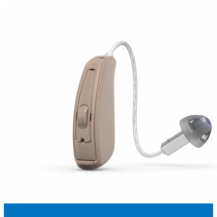
Suchen
Meistgesuchte Kategorien
Hörgerätebewertungen
Oticon Hörgeräte
Phonak Infinio
ReSound
Vivia
Oticon Intent
Signia Silk IX
Signia Hörgeräte
Aufladbare Hörgeräte
Oticon Intent 1 miniRITE - Aufladbar
Oticon Intent ist das neueste Hörgerät von Oticon.
Ansehen