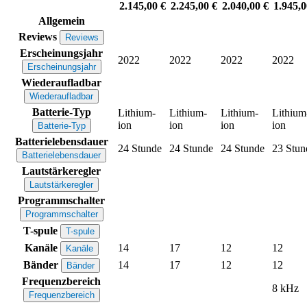
2.145,00 €
2.245,00 €
2.040,00 €
1.945,0
Allgemein
Reviews
Reviews
Erscheinungsjahr
2022
2022
2022
2022
Erscheinungsjahr
Wiederaufladbar
Wiederaufladbar
Batterie-Typ
Lithium-
Lithium-
Lithium-
Lithium
ion
ion
ion
ion
Batterie-Typ
Batterielebensdauer
24 Stunde
24 Stunde
24 Stunde
23 Stun
Batterielebensdauer
Lautstärkeregler
Lautstärkeregler
Programmschalter
Programmschalter
T-spule
T-spule
Kanäle
14
17
12
12
Kanäle
Bänder
14
17
12
12
Bänder
Frequenzbereich
8 kHz
Frequenzbereich