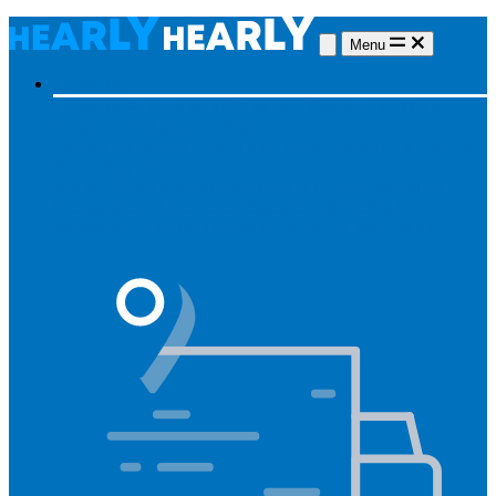
Menu
Hörgeräte
Hörgeräte
Alle Hörgeräte
Made for iPhone
Unsichtbare
Hörgeräte
Aufladbare Hörgeräte
Typ des Hörgerätes
Unsichtbar
Im Ohr
Lautsprecher im Ohr
Hinter dem Ohr
Marken
Widex
Phonak
Signia
Starkey
Oticon
ReSound
Meistgesucht
Oticon Intent
Signa Silk IX
Widex Allure
ReSound Vivia
Phonak Audéo Infinio
Starkey Omega AI