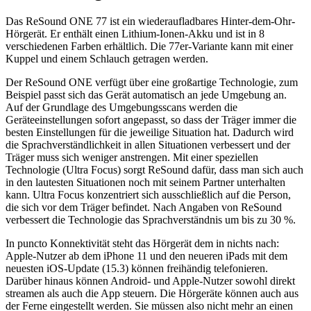
Das ReSound ONE 77 ist ein wiederaufladbares Hinter-dem-Ohr-
Hörgerät. Er enthält einen Lithium-Ionen-Akku und ist in 8
verschiedenen Farben erhältlich. Die 77er-Variante kann mit einer
Kuppel und einem Schlauch getragen werden.
Der ReSound ONE verfügt über eine großartige Technologie, zum
Beispiel passt sich das Gerät automatisch an jede Umgebung an.
Auf der Grundlage des Umgebungsscans werden die
Geräteeinstellungen sofort angepasst, so dass der Träger immer die
besten Einstellungen für die jeweilige Situation hat. Dadurch wird
die Sprachverständlichkeit in allen Situationen verbessert und der
Träger muss sich weniger anstrengen. Mit einer speziellen
Technologie (Ultra Focus) sorgt ReSound dafür, dass man sich auch
in den lautesten Situationen noch mit seinem Partner unterhalten
kann. Ultra Focus konzentriert sich ausschließlich auf die Person,
die sich vor dem Träger befindet. Nach Angaben von ReSound
verbessert die Technologie das Sprachverständnis um bis zu 30 %.
In puncto Konnektivität steht das Hörgerät dem in nichts nach:
Apple-Nutzer ab dem iPhone 11 und den neueren iPads mit dem
neuesten iOS-Update (15.3) können freihändig telefonieren.
Darüber hinaus können Android- und Apple-Nutzer sowohl direkt
streamen als auch die App steuern. Die Hörgeräte können auch aus
der Ferne eingestellt werden. Sie müssen also nicht mehr an einen