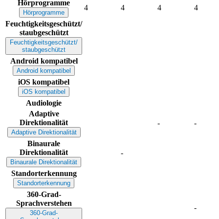
Hörprogramme
4
4
4
4
Hörprogramme
Feuchtigkeitsgeschützt/
staubgeschützt
Feuchtigkeitsgeschützt/
staubgeschützt
Android kompatibel
Android kompatibel
iOS kompatibel
iOS kompatibel
Audiologie
Adaptive
Direktionalität
-
-
Adaptive Direktionalität
Binaurale
Direktionalität
-
Binaurale Direktionalität
Standorterkennung
Standorterkennung
360-Grad-
Sprachverstehen
-
360-Grad-