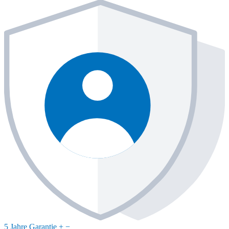
5 Jahre Garantie
+
−