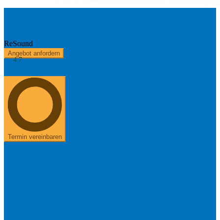
ReSound ONE 777 - Aufladbar
ReSound
Angebot anfordern
4.7
Kostenerstattung
Über uns
+49 8654 40 797 40
Termin vereinbaren