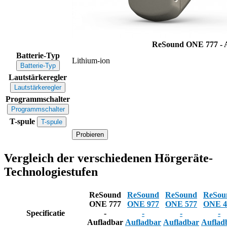
ReSound ONE 777 - 
Batterie-Typ
Lithium-ion
Batterie-Typ
Lautstärkeregler
Lautstärkeregler
Programmschalter
Programmschalter
T-spule
T-spule
Probieren
Vergleich der verschiedenen Hörgeräte-
Technologiestufen
ReSound
ReSound
ReSound
ReSou
ONE 777
ONE 977
ONE 577
ONE 4
Specificatie
-
-
-
-
Aufladbar
Aufladbar
Aufladbar
Auflad