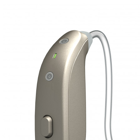
Suchen
Meistgesuchte Kategorien
Hörgerätebewertungen
Oticon Hörgeräte
Phonak Infinio
ReSound
Vivia
Oticon Intent
Signia Silk IX
Signia Hörgeräte
Aufladbare Hörgeräte
Oticon Intent 1 miniRITE - Aufladbar
Oticon Intent ist das neueste Hörgerät von Oticon.
Ansehen