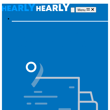
Menu
Hörgeräte
Hörgeräte
Alle Hörgeräte
Made for iPhone
Unsichtbare
Hörgeräte
Aufladbare Hörgeräte
Typ des Hörgerätes
Unsichtbar
Im Ohr
Lautsprecher im Ohr
Hinter dem Ohr
Marken
Widex
Phonak
Signia
Starkey
Oticon
ReSound
Meistgesucht
Oticon Intent
Signa Silk IX
Widex Allure
ReSound Vivia
Phonak Audéo Infinio
Starkey Omega AI