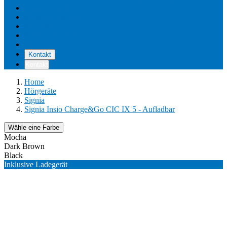
Unsere Standorte
Pflege & Wartung
Reviews
Kostenerstattung
Über uns
Kontakt
Kontakt
Home
Hörgeräte
Signia
Signia Insio Charge&Go CIC IX 5 - Aufladbar
Wähle eine Farbe
Mocha
Dark Brown
Black
Inklusive Ladegerät