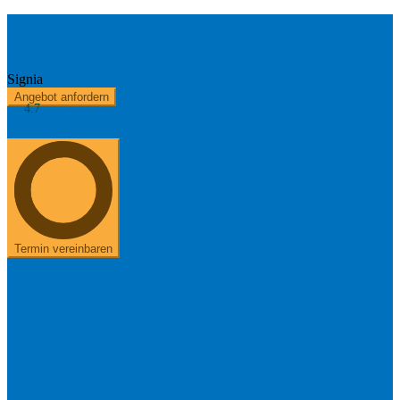
Signia Insio Charge&Go CIC IX 5 - Aufladbar
Signia
Angebot anfordern
4.7
Kostenerstattung
Über uns
+49 8654 40 797 40
Termin vereinbaren