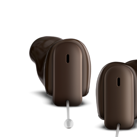
Suchen
Meistgesuchte Kategorien
Hörgerätebewertungen
Oticon Hörgeräte
Phonak Infinio
ReSound
Vivia
Oticon Intent
Signia Silk IX
Signia Hörgeräte
Aufladbare Hörgeräte
Oticon Intent 1 miniRITE - Aufladbar
Oticon Intent ist das neueste Hörgerät von Oticon.
Ansehen