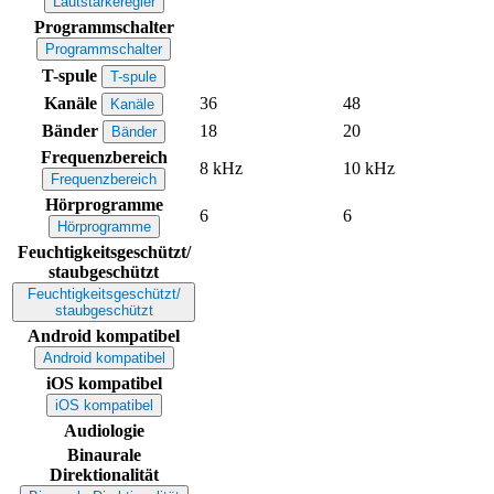
Lautstärkeregler
Programmschalter
Programmschalter
T-spule
T-spule
Kanäle
36
48
Kanäle
Bänder
18
20
Bänder
Frequenzbereich
8 kHz
10 kHz
Frequenzbereich
Hörprogramme
6
6
Hörprogramme
Feuchtigkeitsgeschützt/
staubgeschützt
Feuchtigkeitsgeschützt/
staubgeschützt
Android kompatibel
Android kompatibel
iOS kompatibel
iOS kompatibel
Audiologie
Binaurale
Direktionalität