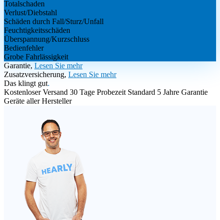
Totalschaden
Verlust/Diebstahl
Schäden durch Fall/Sturz/Unfall
Feuchtigkeitsschäden
Überspannung/Kurzschluss
Bedienfehler
Grobe Fahrlässigkeit
Garantie,
Lesen Sie mehr
Zusatzversicherung,
Lesen Sie mehr
Das klingt gut
.
Kostenloser Versand
30 Tage Probezeit
Standard 5 Jahre Garantie
Geräte aller Hersteller