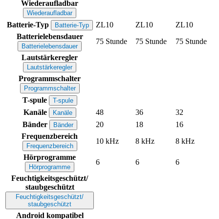
Wiederaufladbar
Wiederaufladbar
Batterie-Typ
ZL10
ZL10
ZL10
Batterie-Typ
Batterielebensdauer
75 Stunde
75 Stunde
75 Stunde
Batterielebensdauer
Lautstärkeregler
Lautstärkeregler
Programmschalter
Programmschalter
T-spule
T-spule
Kanäle
48
36
32
Kanäle
Bänder
20
18
16
Bänder
Frequenzbereich
10 kHz
8 kHz
8 kHz
Frequenzbereich
Hörprogramme
6
6
6
Hörprogramme
Feuchtigkeitsgeschützt/
staubgeschützt
Feuchtigkeitsgeschützt/
staubgeschützt
Android kompatibel