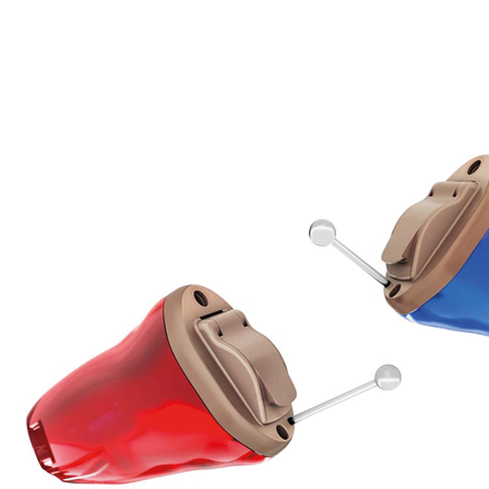
Suchen
Meistgesuchte Kategorien
Hörgerätebewertungen
Oticon Hörgeräte
Phonak Infinio
ReSound
Vivia
Oticon Intent
Signia Silk IX
Signia Hörgeräte
Aufladbare Hörgeräte
Oticon Intent 1 miniRITE - Aufladbar
Oticon Intent ist das neueste Hörgerät von Oticon.
Ansehen