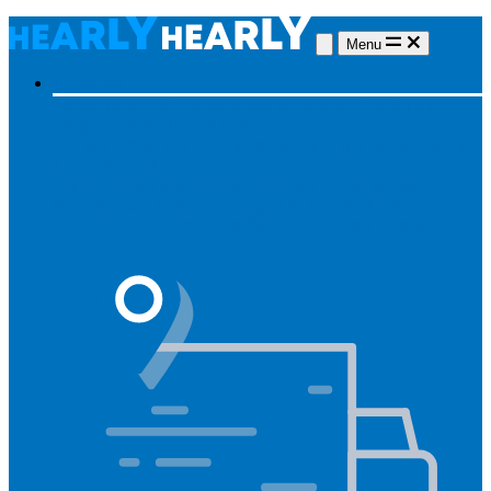
Menu
Hörgeräte
Hörgeräte
Alle Hörgeräte
Made for iPhone
Unsichtbare
Hörgeräte
Aufladbare Hörgeräte
Typ des Hörgerätes
Unsichtbar
Im Ohr
Lautsprecher im Ohr
Hinter dem Ohr
Marken
Widex
Phonak
Signia
Starkey
Oticon
ReSound
Meistgesucht
Oticon Intent
Signa Silk IX
Widex Allure
ReSound Vivia
Phonak Audéo Infinio
Starkey Omega AI