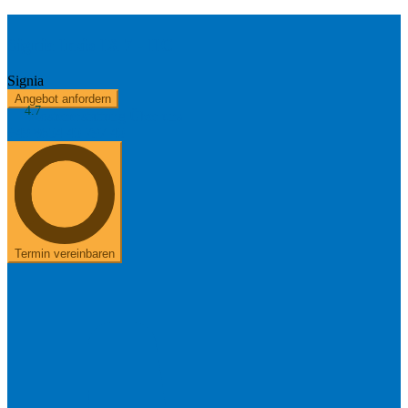
Signia Insio IX 7 - IIC
Signia
Angebot anfordern
4.7
Kostenerstattung
Über uns
+49 8654 40 797 40
Termin vereinbaren