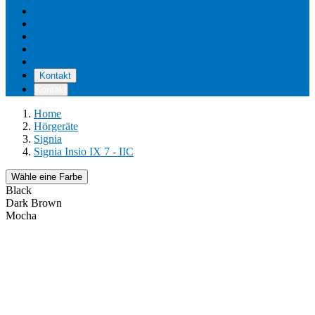
Unsere Standorte
Pflege & Wartung
Reviews
Kostenerstattung
Über uns
Kontakt
Kontakt
Home
Hörgeräte
Signia
Signia Insio IX 7 - IIC
Wähle eine Farbe
Black
Dark Brown
Mocha