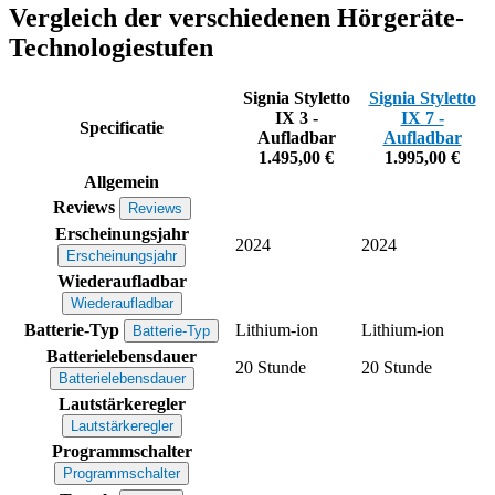
Vergleich der verschiedenen Hörgeräte-
Technologiestufen
Signia Styletto
Signia Styletto
IX 3 -
IX 7 -
Specificatie
Aufladbar
Aufladbar
1.495,00 €
1.995,00 €
Allgemein
Reviews
Reviews
Erscheinungsjahr
2024
2024
Erscheinungsjahr
Wiederaufladbar
Wiederaufladbar
Batterie-Typ
Lithium-ion
Lithium-ion
Batterie-Typ
Batterielebensdauer
20 Stunde
20 Stunde
Batterielebensdauer
Lautstärkeregler
Lautstärkeregler
Programmschalter
Programmschalter