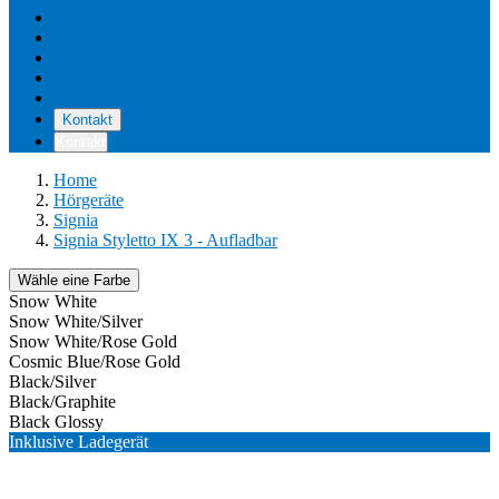
Unsere Standorte
Pflege & Wartung
Reviews
Kostenerstattung
Über uns
Kontakt
Kontakt
Home
Hörgeräte
Signia
Signia Styletto IX 3 - Aufladbar
Wähle eine Farbe
Snow White
Snow White/Silver
Snow White/Rose Gold
Cosmic Blue/Rose Gold
Black/Silver
Black/Graphite
Black Glossy
Inklusive Ladegerät