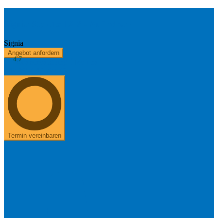
Signia Styletto IX 3 - Aufladbar
Signia
Angebot anfordern
4.7
Kostenerstattung
Über uns
+49 8654 40 797 40
Termin vereinbaren