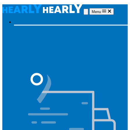
Menu
Hörgeräte
Hörgeräte
Alle Hörgeräte
Made for iPhone
Unsichtbare
Hörgeräte
Aufladbare Hörgeräte
Typ des Hörgerätes
Unsichtbar
Im Ohr
Lautsprecher im Ohr
Hinter dem Ohr
Marken
Widex
Phonak
Signia
Starkey
Oticon
ReSound
Meistgesucht
Oticon Intent
Signa Silk IX
Widex Allure
ReSound Vivia
Phonak Audéo Infinio
Starkey Omega AI