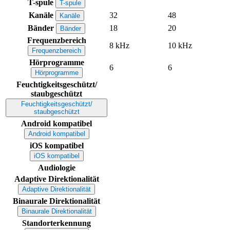
T-spule
T-spule
Kanäle
32
48
Kanäle
Bänder
18
20
Bänder
Frequenzbereich
8 kHz
10 kHz
Frequenzbereich
Hörprogramme
6
6
Hörprogramme
Feuchtigkeitsgeschützt/
staubgeschützt
Feuchtigkeitsgeschützt/
staubgeschützt
Android kompatibel
Android kompatibel
iOS kompatibel
iOS kompatibel
Audiologie
Adaptive Direktionalität
Adaptive Direktionalität
Binaurale Direktionalität
Binaurale Direktionalität
Standorterkennung