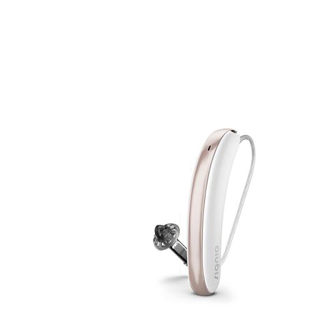
Suchen
Meistgesuchte Kategorien
Hörgerätebewertungen
Oticon Hörgeräte
Phonak Infinio
ReSound
Vivia
Oticon Intent
Signia Silk IX
Signia Hörgeräte
Aufladbare Hörgeräte
Oticon Intent 1 miniRITE - Aufladbar
Oticon Intent ist das neueste Hörgerät von Oticon.
Ansehen