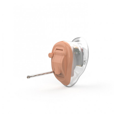
Suchen
Meistgesuchte Kategorien
Hörgerätebewertungen
Oticon Hörgeräte
Phonak Infinio
ReSound
Vivia
Oticon Intent
Signia Silk IX
Signia Hörgeräte
Aufladbare Hörgeräte
Oticon Intent 1 miniRITE - Aufladbar
Oticon Intent ist das neueste Hörgerät von Oticon.
Ansehen