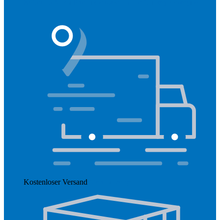
ReSound Vivia
Phonak Audéo Infinio
Starkey Omega AI
Kostenloser Versand
Mehr anzeigen