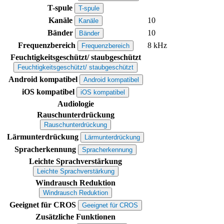
T-spule
T-spule
Kanäle
10
Kanäle
Bänder
10
Bänder
Frequenzbereich
8 kHz
Frequenzbereich
Feuchtigkeitsgeschützt/ staubgeschützt
Feuchtigkeitsgeschützt/ staubgeschützt
Android kompatibel
Android kompatibel
iOS kompatibel
iOS kompatibel
Audiologie
Rauschunterdrückung
Rauschunterdrückung
Lärmunterdrückung
Lärmunterdrückung
Spracherkennung
Spracherkennung
Leichte Sprachverstärkung
Leichte Sprachverstärkung
Windrausch Reduktion
Windrausch Reduktion
Geeignet für CROS
Geeignet für CROS
Zusätzliche Funktionen