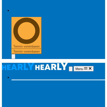
+49 8654 40 797 40
Termin vereinbaren
Termin vereinbaren
Menu
Hörgeräte
Hörgeräte
Alle Hörgeräte
Made for iPhone
Unsichtbare
Hörgeräte
Aufladbare Hörgeräte
Typ des Hörgerätes
Unsichtbar
Im Ohr
Lautsprecher im Ohr
Hinter dem Ohr
Marken
Widex
Phonak
Signia
Starkey
Oticon
ReSound
Meistgesucht
Oticon Intent
Signa Silk IX
Widex Allure