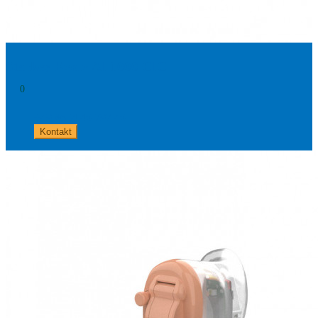
Starkey Evolv AI 1000 CIC
0
+49 8654 40 797 40
Kontakt