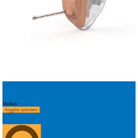
Starkey Evolv AI 1000 CIC
Starkey
Angebot anfordern
4.7
Kostenerstattung
Über uns
+49 8654 40 797 40