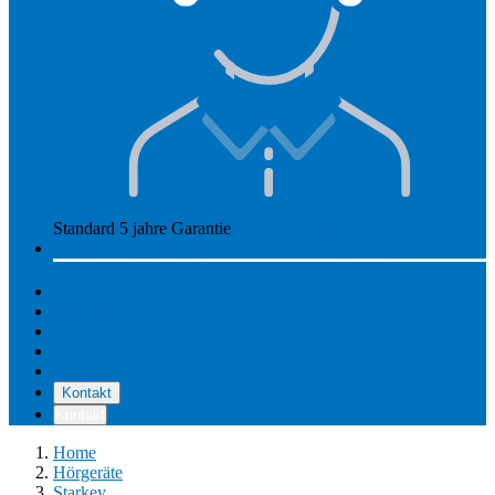
Standard 5 jahre Garantie
Mehr anzeigen
So funktioniert Hearly
Unsere Preise
So funktioniert Hearly
Nachsorge
Unsere Standorte
Pflege & Wartung
Reviews
Kostenerstattung
Über uns
Kontakt
Kontakt
Home
Hörgeräte
Starkey