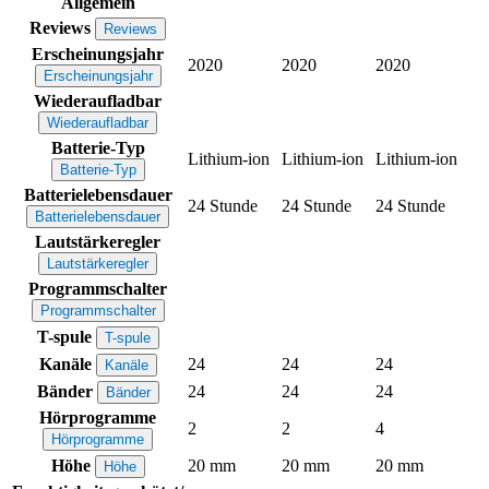
Allgemein
Reviews
Reviews
Erscheinungsjahr
2020
2020
2020
Erscheinungsjahr
Wiederaufladbar
Wiederaufladbar
Batterie-Typ
Lithium-ion
Lithium-ion
Lithium-ion
Batterie-Typ
Batterielebensdauer
24 Stunde
24 Stunde
24 Stunde
Batterielebensdauer
Lautstärkeregler
Lautstärkeregler
Programmschalter
Programmschalter
T-spule
T-spule
Kanäle
24
24
24
Kanäle
Bänder
24
24
24
Bänder
Hörprogramme
2
2
4
Hörprogramme
Höhe
20 mm
20 mm
20 mm
Höhe