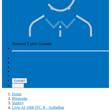
Standard 5 jahre Garantie
Mehr anzeigen
So funktioniert Hearly
Unsere Preise
So funktioniert Hearly
Nachsorge
Unsere Standorte
Pflege & Wartung
Reviews
Kostenerstattung
Über uns
Kontakt
Kontakt
Home
Hörgeräte
Starkey
Livio AI 1600 ITC R - Aufladbar