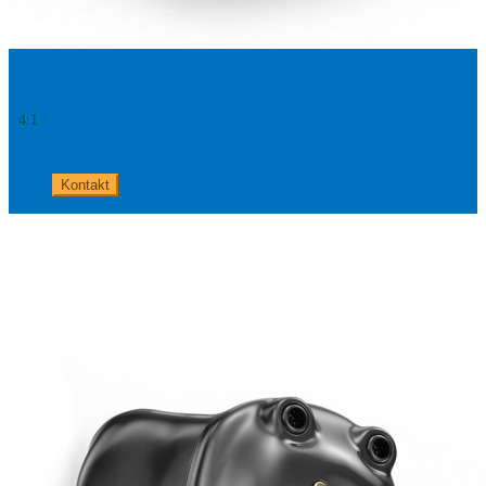
Livio AI 1600 ITC R - Aufladbar
4.1
+49 8654 40 797 40
Kontakt