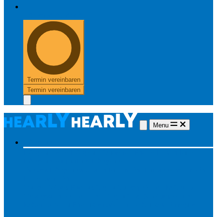
+49 8654 40 797 40
Termin vereinbaren
Termin vereinbaren
Menu
Hörgeräte
Hörgeräte
Alle Hörgeräte
Made for iPhone
Unsichtbare
Hörgeräte
Aufladbare Hörgeräte
Typ des Hörgerätes
Unsichtbar
Im Ohr
Lautsprecher im Ohr
Hinter dem Ohr
Marken
Widex
Phonak
Signia
Starkey
Oticon
ReSound
Meistgesucht
Oticon Intent
Signa Silk IX
Widex Allure
ReSound Vivia
Phonak Audéo Infinio
Starkey Omega AI