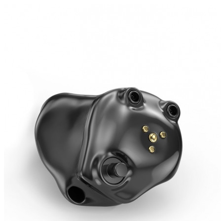
Suchen
Meistgesuchte Kategorien
Hörgerätebewertungen
Oticon Hörgeräte
Phonak Infinio
ReSound
Vivia
Oticon Intent
Signia Silk IX
Signia Hörgeräte
Aufladbare Hörgeräte
Oticon Intent 1 miniRITE - Aufladbar
Oticon Intent ist das neueste Hörgerät von Oticon.
Ansehen