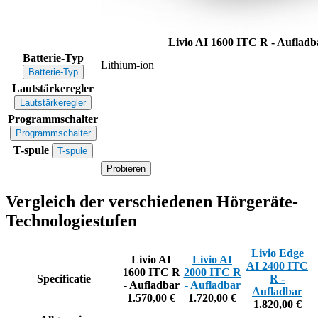
Livio AI 1600 ITC R - Auflad
Batterie-Typ
Lithium-ion
Batterie-Typ
Lautstärkeregler
Lautstärkeregler
Programmschalter
Programmschalter
T-spule
T-spule
Probieren
Vergleich der verschiedenen Hörgeräte-
Technologiestufen
Livio Edge
Livio AI
Livio AI
AI 2400 ITC
1600 ITC R
2000 ITC R
Specificatie
R -
- Aufladbar
- Aufladbar
Aufladbar
1.570,00 €
1.720,00 €
1.820,00 €