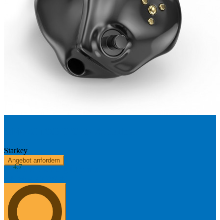
Livio AI 1600 ITC R - Aufladbar
Starkey
Angebot anfordern
4.7
Kostenerstattung
Über uns
+49 8654 40 797 40