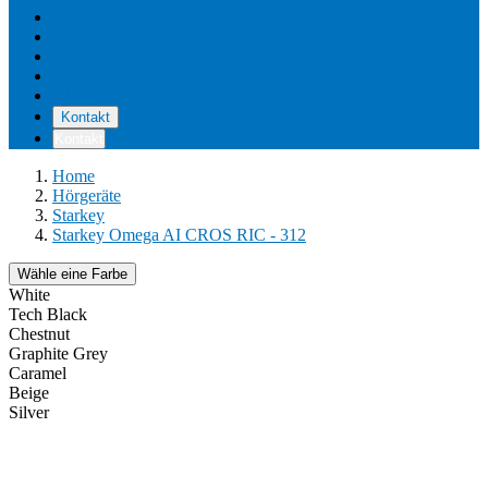
Unsere Standorte
Pflege & Wartung
Reviews
Kostenerstattung
Über uns
Kontakt
Kontakt
Home
Hörgeräte
Starkey
Starkey Omega AI CROS RIC - 312
Wähle eine Farbe
White
Tech Black
Chestnut
Graphite Grey
Caramel
Beige
Silver