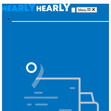
Menu
Hörgeräte
Hörgeräte
Alle Hörgeräte
Made for iPhone
Unsichtbare
Hörgeräte
Aufladbare Hörgeräte
Typ des Hörgerätes
Unsichtbar
Im Ohr
Lautsprecher im Ohr
Hinter dem Ohr
Marken
Widex
Phonak
Signia
Starkey
Oticon
ReSound
Meistgesucht
Oticon Intent
Signa Silk IX
Widex Allure
ReSound Vivia
Phonak Audéo Infinio
Starkey Omega AI