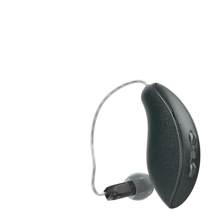
Suchen
Meistgesuchte Kategorien
Hörgerätebewertungen
Oticon Hörgeräte
Phonak Infinio
ReSound
Vivia
Oticon Intent
Signia Silk IX
Signia Hörgeräte
Aufladbare Hörgeräte
Oticon Intent 1 miniRITE - Aufladbar
Oticon Intent ist das neueste Hörgerät von Oticon.
Ansehen