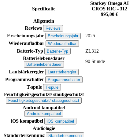
Starkey Omega AI
Specificatie
CROS RIC - 312
995,00 €
Allgemein
Reviews
Reviews
Erscheinungsjahr
2025
Erscheinungsjahr
Wiederaufladbar
Wiederaufladbar
Batterie-Typ
ZL312
Batterie-Typ
Batterielebensdauer
90 Stunde
Batterielebensdauer
Lautstärkeregler
Lautstärkeregler
Programmschalter
Programmschalter
T-spule
T-spule
Feuchtigkeitsgeschützt/ staubgeschützt
Feuchtigkeitsgeschützt/ staubgeschützt
Android kompatibel
Android kompatibel
iOS kompatibel
iOS kompatibel
Audiologie
Standorterkennung
Standorterkennung