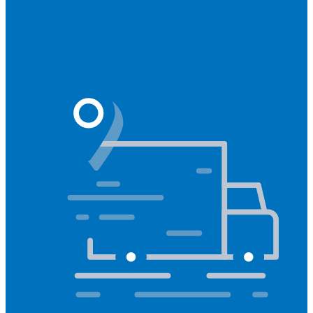
Hörgeräte
Aufladbare Hörgeräte
Typ des Hörgerätes
Unsichtbar
Im Ohr
Lautsprecher im Ohr
Hinter dem Ohr
Marken
Widex
Phonak
Signia
Starkey
Oticon
ReSound
Meistgesucht
Oticon Intent
Signa Silk IX
Widex Allure
ReSound Vivia
Phonak Audéo Infinio
Starkey Omega AI