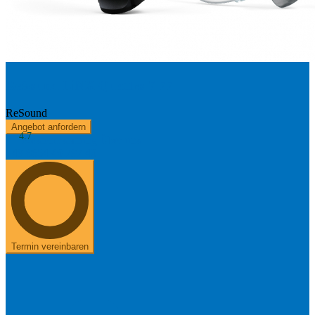
ReSound LiNX Quattro 7 77
ReSound
Angebot anfordern
4.7
Kostenerstattung
Über uns
+49 8654 40 797 40
Termin vereinbaren