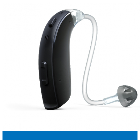
Suchen
Meistgesuchte Kategorien
Hörgerätebewertungen
Oticon Hörgeräte
Phonak Infinio
ReSound
Vivia
Oticon Intent
Signia Silk IX
Signia Hörgeräte
Aufladbare Hörgeräte
Oticon Intent 1 miniRITE - Aufladbar
Oticon Intent ist das neueste Hörgerät von Oticon.
Ansehen