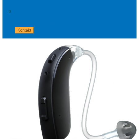
ReSound LiNX Quattro 7 77
0
+49 8654 40 797 40
Kontakt