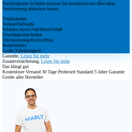
Nachfolgende Schäden können Sie beispielsweise über diese
Versicherung abdecken lassen:
Totalschaden
Verlust/Diebstahl
Schäden durch Fall/Sturz/Unfall
Feuchtigkeitsschäden
Überspannung/Kurzschluss
Bedienfehler
Grobe Fahrlässigkeit
Garantie,
Lesen Sie mehr
Zusatzversicherung,
Lesen Sie mehr
Das klingt gut
.
Kostenloser Versand
30 Tage Probezeit
Standard 5 Jahre Garantie
Geräte aller Hersteller