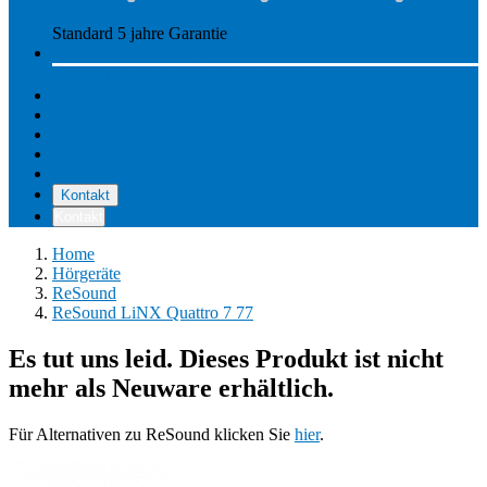
Standard 5 jahre Garantie
Mehr anzeigen
So funktioniert Hearly
Unsere Preise
So funktioniert Hearly
Nachsorge
Unsere Standorte
Pflege & Wartung
Reviews
Kostenerstattung
Über uns
Kontakt
Kontakt
Home
Hörgeräte
ReSound
ReSound LiNX Quattro 7 77
Es tut uns leid. Dieses Produkt ist nicht
mehr als Neuware erhältlich.
Für Alternativen zu ReSound klicken Sie
hier
.