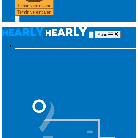
Termin vereinbaren
Termin vereinbaren
Menu
Hörgeräte
Hörgeräte
Alle Hörgeräte
Made for iPhone
Unsichtbare
Hörgeräte
Aufladbare Hörgeräte
Typ des Hörgerätes
Unsichtbar
Im Ohr
Lautsprecher im Ohr
Hinter dem Ohr
Marken
Widex
Phonak
Signia
Starkey
Oticon
ReSound
Meistgesucht
Oticon Intent
Signa Silk IX
Widex Allure
ReSound Vivia
Phonak Audéo Infinio
Starkey Omega AI