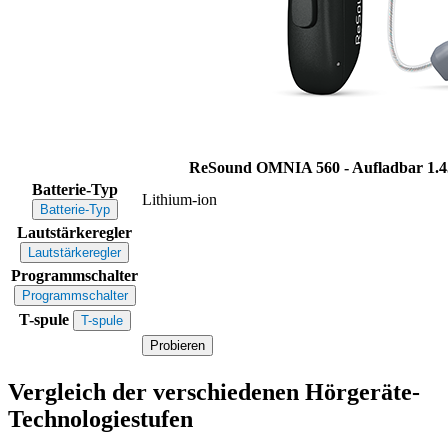
ReSound OMNIA 560 - Aufladbar
1.4
Batterie-Typ
Lithium-ion
Batterie-Typ
Lautstärkeregler
Lautstärkeregler
Programmschalter
Programmschalter
T-spule
T-spule
Probieren
Vergleich der verschiedenen Hörgeräte-
Technologiestufen