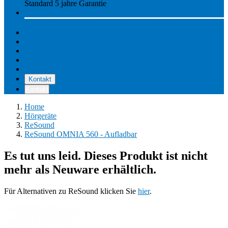
Standard 5 jahre Garantie
Mehr anzeigen
So funktioniert Hearly
Unsere Preise
So funktioniert Hearly
Nachsorge
Unsere Standorte
Pflege & Wartung
Reviews
Kostenerstattung
Über uns
Kontakt
Kontakt
Home
Hörgeräte
ReSound
ReSound OMNIA 560 - Aufladbar
Es tut uns leid. Dieses Produkt ist nicht
mehr als Neuware erhältlich.
Für Alternativen zu ReSound klicken Sie
hier
.