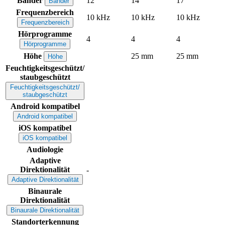
Bänder
12
14
17
Bänder
Frequenzbereich
10 kHz
10 kHz
10 kHz
Frequenzbereich
Hörprogramme
4
4
4
Hörprogramme
Höhe
25 mm
25 mm
Höhe
Feuchtigkeitsgeschützt/
staubgeschützt
Feuchtigkeitsgeschützt/
staubgeschützt
Android kompatibel
Android kompatibel
iOS kompatibel
iOS kompatibel
Audiologie
Adaptive
Direktionalität
-
Adaptive Direktionalität
Binaurale
Direktionalität
Binaurale Direktionalität
Standorterkennung