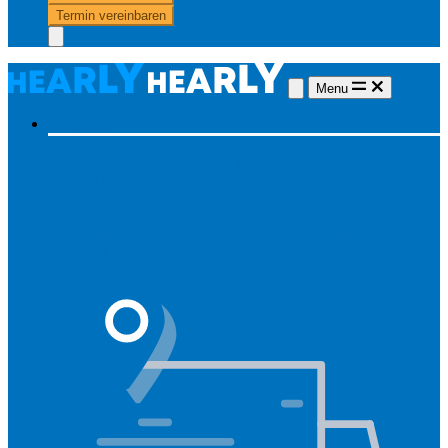
Termin vereinbaren
Menu
Hörgeräte
Hörgeräte
Alle Hörgeräte
Made for iPhone
Unsichtbare
Hörgeräte
Aufladbare Hörgeräte
Typ des Hörgerätes
Unsichtbar
Im Ohr
Lautsprecher im Ohr
Hinter dem Ohr
Marken
Widex
Phonak
Signia
Starkey
Oticon
ReSound
Meistgesucht
Oticon Intent
Signa Silk IX
Widex Allure
ReSound Vivia
Phonak Audéo Infinio
Starkey Omega AI