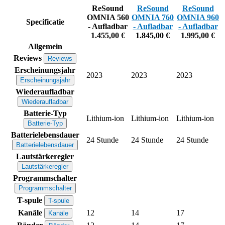
ReSound
ReSound
ReSound
OMNIA 560
OMNIA 760
OMNIA 960
Specificatie
- Aufladbar
- Aufladbar
- Aufladbar
1.455,00 €
1.845,00 €
1.995,00 €
Allgemein
Reviews
Reviews
Erscheinungsjahr
2023
2023
2023
Erscheinungsjahr
Wiederaufladbar
Wiederaufladbar
Batterie-Typ
Lithium-ion
Lithium-ion
Lithium-ion
Batterie-Typ
Batterielebensdauer
24 Stunde
24 Stunde
24 Stunde
Batterielebensdauer
Lautstärkeregler
Lautstärkeregler
Programmschalter
Programmschalter
T-spule
T-spule
Kanäle
12
14
17
Kanäle