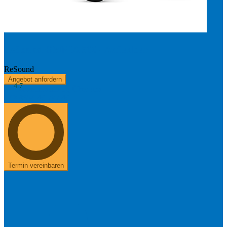
ReSound OMNIA 560 - Aufladbar
ReSound
Angebot anfordern
4.7
Kostenerstattung
Über uns
+49 8654 40 797 40
Termin vereinbaren