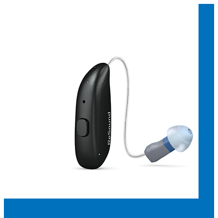
Suchen
Meistgesuchte Kategorien
Hörgerätebewertungen
Oticon Hörgeräte
Phonak Infinio
ReSound
Vivia
Oticon Intent
Signia Silk IX
Signia Hörgeräte
Aufladbare Hörgeräte
Oticon Intent 1 miniRITE - Aufladbar
Oticon Intent ist das neueste Hörgerät von Oticon.
Ansehen
ReSound OMNIA 560 - Aufladbar