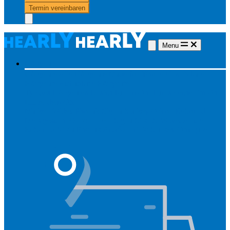
Termin vereinbaren
Menu
Hörgeräte
Hörgeräte
Alle Hörgeräte
Made for iPhone
Unsichtbare
Hörgeräte
Aufladbare Hörgeräte
Typ des Hörgerätes
Unsichtbar
Im Ohr
Lautsprecher im Ohr
Hinter dem Ohr
Marken
Widex
Phonak
Signia
Starkey
Oticon
ReSound
Meistgesucht
Oticon Intent
Signa Silk IX
Widex Allure
ReSound Vivia
Phonak Audéo Infinio
Starkey Omega AI