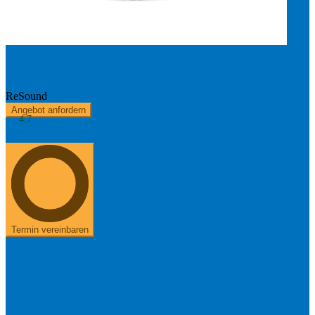
ReSound OMNIA 960 - Aufladbar
ReSound
Angebot anfordern
4.7
Kostenerstattung
Über uns
+49 8654 40 797 40
Termin vereinbaren