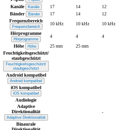
Kanäle
17
14
12
Kanäle
Bänder
17
14
12
Bänder
Frequenzbereich
10 kHz
10 kHz
10 kHz
Frequenzbereich
Hörprogramme
4
4
4
Hörprogramme
Höhe
25 mm
25 mm
Höhe
Feuchtigkeitsgeschützt/
staubgeschützt
Feuchtigkeitsgeschützt/
staubgeschützt
Android kompatibel
Android kompatibel
iOS kompatibel
iOS kompatibel
Audiologie
Adaptive
Direktionalität
-
Adaptive Direktionalität
Binaurale
Direktionalität