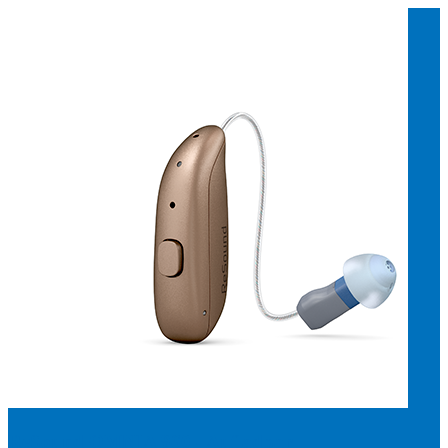
Suchen
Meistgesuchte Kategorien
Hörgerätebewertungen
Oticon Hörgeräte
Phonak Infinio
ReSound
Vivia
Oticon Intent
Signia Silk IX
Signia Hörgeräte
Aufladbare Hörgeräte
Oticon Intent 1 miniRITE - Aufladbar
Oticon Intent ist das neueste Hörgerät von Oticon.
Ansehen
ReSound OMNIA 960 - Aufladbar