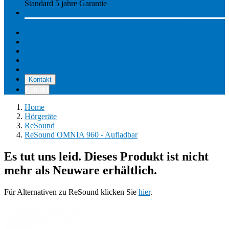
Standard 5 jahre Garantie
Mehr anzeigen
So funktioniert Hearly
Unsere Preise
So funktioniert Hearly
Nachsorge
Unsere Standorte
Pflege & Wartung
Reviews
Kostenerstattung
Über uns
Kontakt
Kontakt
Home
Hörgeräte
ReSound
ReSound OMNIA 960 - Aufladbar
Es tut uns leid. Dieses Produkt ist nicht
mehr als Neuware erhältlich.
Für Alternativen zu ReSound klicken Sie
hier
.