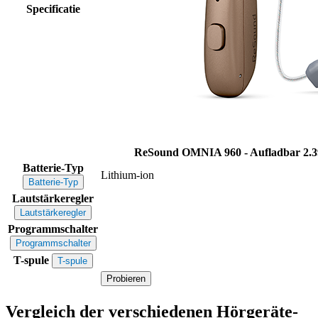
Specificatie
ReSound OMNIA 960 - Aufladbar
2.3
Batterie-Typ
Lithium-ion
Batterie-Typ
Lautstärkeregler
Lautstärkeregler
Programmschalter
Programmschalter
T-spule
T-spule
Probieren
Vergleich der verschiedenen Hörgeräte-