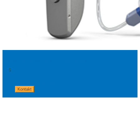
ReSound OMNIA 961 - Aufladbar
5
+49 8654 40 797 40
Kontakt