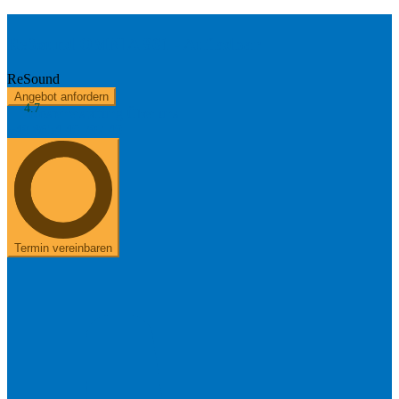
ReSound OMNIA 961 - Aufladbar
ReSound
Angebot anfordern
4.7
Kostenerstattung
Über uns
+49 8654 40 797 40
Termin vereinbaren