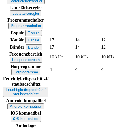
Batterielebensdauer
Lautstärkeregler
Lautstärkeregler
Programmschalter
Programmschalter
T-spule
T-spule
Kanäle
17
14
12
Kanäle
Bänder
17
14
12
Bänder
Frequenzbereich
10 kHz
10 kHz
10 kHz
Frequenzbereich
Hörprogramme
4
4
4
Hörprogramme
Feuchtigkeitsgeschützt/
staubgeschützt
Feuchtigkeitsgeschützt/
staubgeschützt
Android kompatibel
Android kompatibel
iOS kompatibel
iOS kompatibel
Audiologie