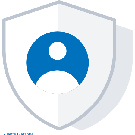
5 Jahre Garantie
+
−