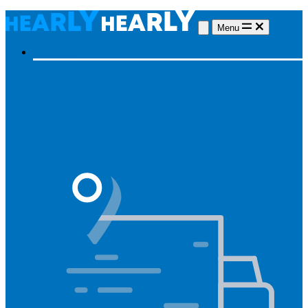
Menu
Hörgeräte
Hörgeräte
Alle Hörgeräte
Made for iPhone
Unsichtbare
Hörgeräte
Aufladbare Hörgeräte
Typ des Hörgerätes
Unsichtbar
Im Ohr
Lautsprecher im Ohr
Hinter dem Ohr
Marken
Widex
Phonak
Signia
Starkey
Oticon
ReSound
Meistgesucht
Oticon Intent
Signa Silk IX
Widex Allure
ReSound Vivia
Phonak Audéo Infinio
Starkey Omega AI