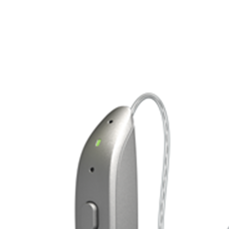
Suchen
Meistgesuchte Kategorien
Hörgerätebewertungen
Oticon Hörgeräte
Phonak Infinio
ReSound
Vivia
Oticon Intent
Signia Silk IX
Signia Hörgeräte
Aufladbare Hörgeräte
Oticon Intent 1 miniRITE - Aufladbar
Oticon Intent ist das neueste Hörgerät von Oticon.
Ansehen