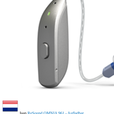
Jaap
ReSound OMNIA 961 - Aufladbar